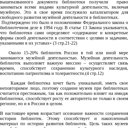
вышеназванного документа библиотеки получили право
заниматься всеми видами культурной деятельности, включая
музейную. Это в свое время послужило катализатором для
свободного развития музейной деятельности в библиотеках.
Подтверждено это было и положениями Федерального закона о
библиотечном деле в 1994 году. В статье 13 Закона указывается,
что библиотеки сами определяют «содержание и конкретные
формы своей деятельности в соответствии с целями и задачами,
указанными в их уставах» (3 стр.21-22)
Около 15-20% библиотек России в той или иной мере
занимаются музейной деятельностью. Музейная деятельность
библиотек выполняет важную миссию – осуществляет связь
времен, способствует сохранению культурного наследия,
воспитанию патриотизма и толерантности.(4 стр.12)
Каждая библиотека хочет быть уникальной, иметь свое
неповторимое лицо, поэтому создание музеев при библиотеках
считается престижным, так как положительно влияет на имидж
библиотеки, способствует росту ее авторитета не только в своем
регионе, но и в России в целом.
В настоящее время возрастает осознание важности сохранения
истории библиотек. Этому способствует и накопленный
материал по истории развития библиотек. Цель таких музеев