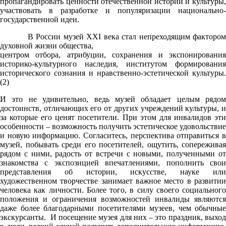
пропагандировать ценности отечественной истории и культуры,
участвовать в разработке и популяризации национально-
государственной идеи.
В России музей XXI века стал непреходящим фактором
духовной жизни общества,
центром отбора, атрибуции, сохранения и экспонирования
историко-культурного наследия, институтом формирования
исторического сознания и нравственно-эстетической культуры.
(2)
И это не удивительно, ведь музей обладает целым рядом
достоинств, отличающих его от других учреждений культуры, и
за которые его ценят посетители. При этом для инвалидов эти
особенности – возможность получить эстетическое удовольствие
и новую информацию. Согласитесь, перспектива отправиться в
музей, побывать среди его посетителей, ощутить, сопереживая
рядом с ними, радость от встречи с новыми, полученными от
знакомства с экспозицией впечатлениями, пополнить свои
представления об истории, искусстве, науке или
художественном творчестве занимает важное место в развитии
человека как личности. Более того, в силу своего социального
положения и ограничения возможностей инвалиды являются
даже более благодарными посетителями музеев, чем обычные
экскурсанты. И посещение музея для них – это праздник, выход