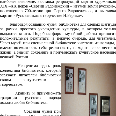
наиболее значимые: выставка репродукций картин художников
XIX –XX веков «Сергий Радонежский – игумен земли русской»,
посвященная 700-летию прп. Сергия Радонежского, и выставка
картин «Русь великая в творчестве Н.Рериха».
Благодаря созданию музея, библиотека для слепых шагнула
за рамки простого учреждения культуры, в котором только
выдаются книги. Подобная форма музейной работы приносит
положительные результаты, в первую очередь, для читателей.
Через музей при специальной библиотеке читатели -инвалиды,
имеют возможность себя реализовать, находить свое место в
жизни, а значит, сохранять и приумножать культурное наследие
великой России.
Неоценима здесь роль
коллектива библиотеки, который
заряжает читателей библиотеки
своим энтузиазмом и
творчеством.
Хранить и приумножать
традиции русского народа
должна любая библиотека.
Создавая музей при
библиотеке, мы сохраняем