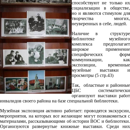
способствуют не только их
социализации в обществе,
но и являются стимулом для
творчества многих,
неуверенных в себе, людей.
Наличие в структуре
библиотеке музейного
комплекса предполагает
широкое применение
специфических форм
коммуникации, как
экспозиции, временные
музейные выставки и
просмотры (5 стр.43)
Так, областные и районные
ЦБС систематически
организуют выставки работ
инвалидов своего района на базе специальной библиотеки.
Музейная экспозиция активно работает: проводятся экскурсии,
мероприятия, на которых все желающие могут познакомиться с
материалами, рассказывающими об истории ВОС и библиотеки.
Организуются развернутые книжные выставки. Среди них