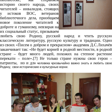
историю своего народа, своих
читателей – инвалидов, стоящих
у истоков ВОС, ветеранов
библиотечного дела, приобщаем
новое поколение читателей к
доброте и гуманизму, невзирая на
их социальный статус, призываем
любить свою Родину, русский народ и чтить русскую
классическую литературу, русскую культуру и традиции. Одно
из своих «Писем о добром и прекрасном» академик Д.С.Лихачёв
заканчивает так: «Не будет корней в родной местности, в родной
стране – будет много людей, похожих на степное растение
перекати – поле».[7] Не только стране нужны свои герои –
патриоты, но и дл
я человека чрезвычайно важно знать и любить сво
Родину, свои исторические и культурные корни.