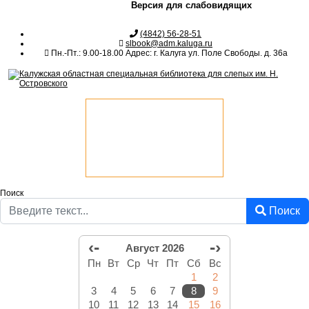
Версия для слабовидящих
(4842) 56-28-51
slbook@adm.kaluga.ru
Пн.-Пт.: 9.00-18.00 Адрес: г. Калуга ул. Поле Свободы. д. 36а
Поиск
Поиск
‹-
-›
Август 2026
Пн
Вт
Ср
Чт
Пт
Сб
Вс
1
2
3
4
5
6
7
8
9
10
11
12
13
14
15
16