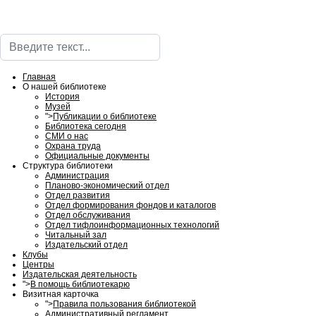
Поиск
Главная
О нашей библиотеке
История
Музей
">
Публикации о библиотеке
Библиотека сегодня
СМИ о нас
Охрана труда
Официальные документы
Структура библиотеки
Администрация
Планово-экономический отдел
Отдел развития
Отдел формирования фондов и каталогов
Отдел обслуживания
Отдел тифлоинформационных технологий
Читальный зал
Издательский отдел
Клубы
Центры
Издательская деятельность
">
В помощь библиотекарю
Визитная карточка
">
Правила пользования библиотекой
Административный регламент