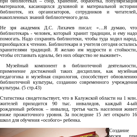
при библиотеках – сбор, хранение, обработка, популяризация
материалов, касающихся духовной и материальной истории
библиотек, их организаторов, сотрудников и читателей,
накопленных знаний библиотечного дела.
Не зря академик Д.С. Лихачев писал: «…Я думаю, что
библиотекарь - человек, который хранит традиции, и ему надо
помогать. Надо сохранять библиотеки, чтобы туда ходил народ,
приобщался к чтению. Библиотекари и учителя сегодня остались
хранителями традиций. Я желаю им мудрости и стойкости,
чтобы отстаивать идеалы, без них общество не выживет».
Музейный компонент в библиотечной деятельности,
применение достижений таких дисциплин, как музейная
педагогика и музейная социология, способствует обновлению
библиотечной культуры, созданию современного учреждения
культуры. (5 стр.43)
Статистика свидетельствует, что в Калужской области на 1 млн.
жителей приходится 90 тыс. инвалидов, каждый 4-ый
рожденный ребенок – инвалид, третья часть населения живет
ниже прожиточного уровня. За последние 15 лет открыто 16
школ для обучения «особого» ребенка.
Создание
музея при