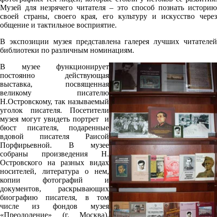
Музей для незрячего читателя – это способ познать историю
своей страны, своего края, его культуру и искусство через
общение и тактильное восприятие.
В экспозиции музея представлена галерея лучших читателей
библиотеки по различным номинациям.
В музее функционирует
постоянно действующая
выставка, посвященная
великому писателю
Н.Островскому, так называемый
уголок писателя. Посетители
музея могут увидеть портрет и
бюст писателя, подаренные
вдовой писателя Раисой
Порфирьевной. В музее
собраны произведения Н.
Островского на разных видах
носителей, литература о нем,
копии фотографий и
документов, раскрывающих
биографию писателя, в том
числе из фондов музея
«Преодоление» (г. Москва),