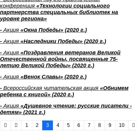
конференция
«Технологии социального
партнерства специальных библиотек на
уровне региона»
-
Акция
«Окна Победы»
(2020 г.)
-
Акция
«Наследники Победы» (2020 г.)
-
Акция
«Поздравления ветеранов Великой
Отечественной войны, посвященные 75-
летию Великой Победы» (2020 г.)
-
Акция
«Венок Славы» (2020 г.)
-
Всероссийская читательская акция
«Обнимем
ребенка с книгой» (2020 г.)
-
Акция
«Душевное чтение: русские писатели -
детям»
(2021 г.)
1
2
3
4
5
6
7
8
9
10