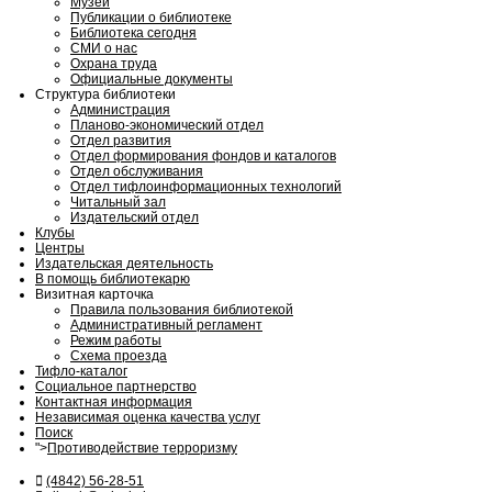
Музей
Публикации о библиотеке
Библиотека сегодня
СМИ о нас
Охрана труда
Официальные документы
Структура библиотеки
Администрация
Планово-экономический отдел
Отдел развития
Отдел формирования фондов и каталогов
Отдел обслуживания
Отдел тифлоинформационных технологий
Читальный зал
Издательский отдел
Клубы
Центры
Издательская деятельность
В помощь библиотекарю
Визитная карточка
Правила пользования библиотекой
Административный регламент
Режим работы
Схема проезда
Тифло-каталог
Социальное партнерство
Контактная информация
Независимая оценка качества услуг
Поиск
">
Противодействие терроризму
(4842) 56-28-51