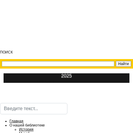
ПОИСК
2025
ИнфоЦентр
Поиск
Главная
О нашей библиотеке
История