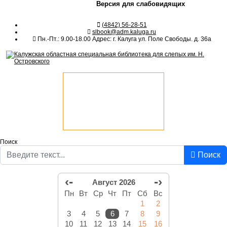
Версия для слабовидящих
(4842) 56-28-51
slbook@adm.kaluga.ru
Пн.-Пт.: 9.00-18.00 Адрес: г. Калуга ул. Поле Свободы. д. 36а
Поиск
Поиск
‹-
-›
Август 2026
Пн
Вт
Ср
Чт
Пт
Сб
Вс
1
2
3
4
5
6
7
8
9
10
11
12
13
14
15
16