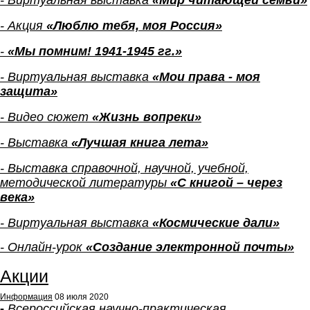
- Виртуальная выставка
«Мир читающей семьи»
- Акция
«Люблю тебя, моя Россия»
-
«Мы помним! 1941-1945 гг.»
- Виртуальная выставка
«Мои права - моя
защита»
- Видео сюжет
«
Жизнь вопреки
»
- Выставка
«Лучшая книга лета»
- Выставка справочной, научной, учебной,
методической литературы
«С книгой – через
века»
- Виртуальная выставка
«Космические дали»
- Онлайн-урок
«Создание электронной почты»
Акции
Информация
08 июля 2020
-
Всероссийская научно-практическая