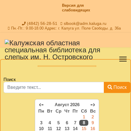
Версия для
слабовидящих
(4842) 56-28-51
slbook@adm.kaluga.ru
Пн.-Пт.: 9.00-18.00 Адрес: г. Калуга ул. Поле Свободы. д. 36а
Поиск
Поиск
‹-
-›
Август 2026
Пн
Вт
Ср
Чт
Пт
Сб
Вс
1
2
3
4
5
6
7
8
9
10
11
12
13
14
15
16