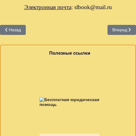
Электронная почта
:
slbook
@
mail
.
ru
Предыдущий: Режим работы
Следующий
Назад
Вперед
Полезные ссылки