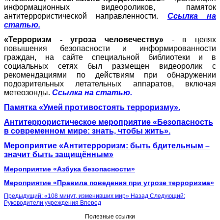
информационных видеороликов, памяток
антитеррористической направленности.
Ссылка на
статью.
«Терроризм - угроза человечеству»
- в целях
повышения безопасности и информированности
граждан, на сайте специальной библиотеки и в
социальных сетях был размещен видеоролик с
рекомендациями по действиям при обнаружении
подозрительных летательных аппаратов, включая
метеозонды.
Ссылка на статью.
Памятка «Умей противостоять терроризму».
Антитеррористическое мероприятие «Безопасность
в современном мире: знать, чтобы жить».
Мероприятие «Антитерроризм: быть бдительным –
значит быть защищённым»
Мероприятие «Азбука безопасности»
Мероприятие «Правила поведения при угрозе терроризма»
Предыдущий: «108 минут, изменивших мир»
Назад
Следующий:
Руководители учреждения
Вперед
Полезные ссылки