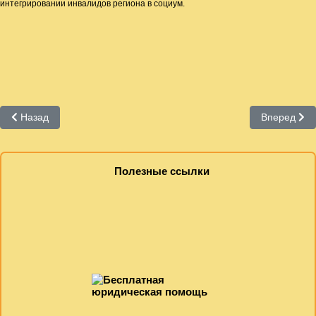
интегрировании инвалидов региона в социум.
Предыдущий: Отдел по работе с детьми.
Следующий
Назад
Вперед
Полезные ссылки