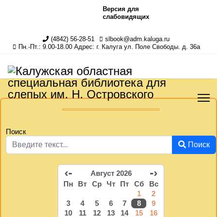
Версия для
слабовидящих
(4842) 56-28-51
slbook@adm.kaluga.ru
Пн.-Пт.: 9.00-18.00 Адрес: г. Калуга ул. Поле Свободы. д. 36а
Поиск
Поиск
‹-
-›
Август 2026
Пн
Вт
Ср
Чт
Пт
Сб
Вс
1
2
3
4
5
6
7
8
9
10
11
12
13
14
15
16