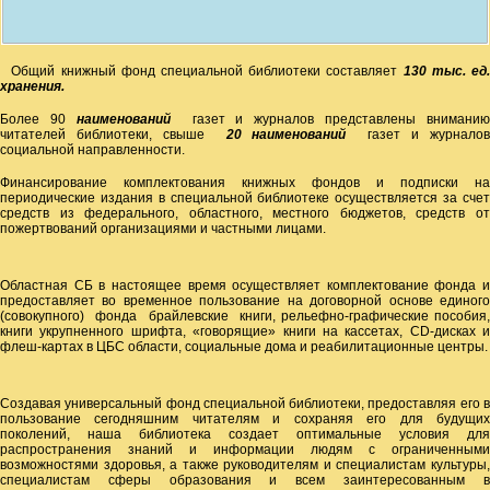
Общий книжный фонд специальной библиотеки составляет
130 тыс. ед
хранения.
Более 90
наименований
газет и журналов представлены вниманию
читателей библиотеки, свыше
20 наименований
газет и журнало
социальной направленности.
Финансирование комплектования книжных фондов и подписки на
периодические издания в специальной библиотеке осуществляется за счет
средств из федерального, областного, местного бюджетов, средств от
пожертвований организациями и частными лицами.
Областная СБ в настоящее время осуществляет комплектование фонда и
предоставляет во временное пользование на договорной основе единого
(совокупного) фонда брайлевские книги, рельефно-графические пособия,
книги укрупненного шрифта, «говорящие» книги на кассетах, СD-дисках и
флеш-картах в ЦБС области, социальные дома и реабилитационные центры.
Создавая универсальный фонд специальной библиотеки, предоставляя его в
пользование сегодняшним читателям и сохраняя его для будущих
поколений, наша библиотека создает оптимальные условия для
распространения знаний и информации людям с ограниченными
возможностями здоровья, а также руководителям и специалистам культуры,
специалистам сферы образования и всем заинтересованным в