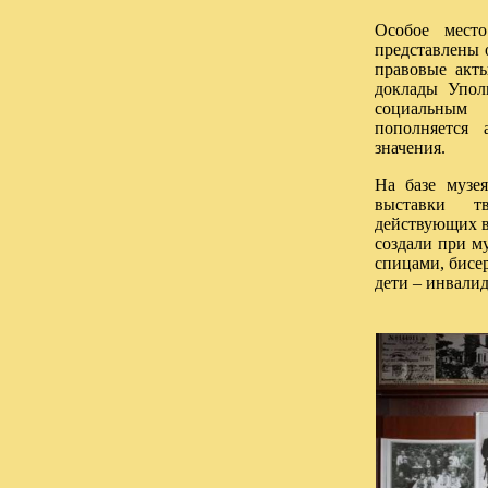
Особое мест
представлены 
правовые акты
доклады Упол
социальным 
пополняется 
значения.
На базе музе
выставки тв
действующих в
создали при м
спицами, бисер
дети – инвалид