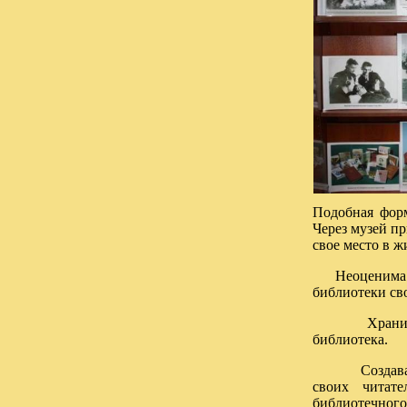
Подобная форм
Через музей п
свое место в ж
Неоценима 
библиотеки св
Хранить и п
библиотека.
Создавая муз
своих читат
библиотечног