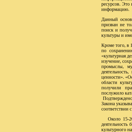
ресурсов. Это
информацию.
Данный основ
призван не то
поиск и получ
культуры и име
Кроме того, в 
по сохранени
«культурная де
изучение, сох
промыслы, му
деятельность,
ценности». «О
области культ
получили прав
послужило ката
Подтверждено 
Закона указыв
соответствии с
Около 15-20%
деятельность 
культурного на