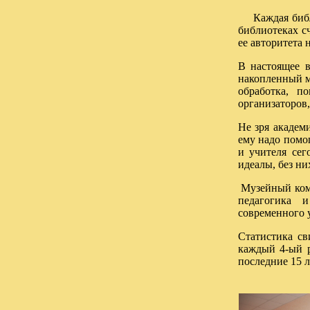
Каждая библио
библиотеках с
ее авторитета 
В настоящее в
накопленный м
обработка, п
организаторов,
Не зря академ
ему надо помо
и учителя сег
идеалы, без ни
Музейный комп
педагогика и
современного у
Статистика св
каждый 4-ый р
последние 15 л