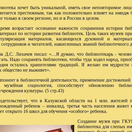
тека хочет быть уникальной, иметь свое неповторимое лицо,
читается престижным, так как положительно влияет на имидж б
не только в своем регионе, но и в России в целом.
ремя возрастает осознание важности сохранения истории биб
атериал по истории развития библиотек. Цель таких музеев при
опуляризация материалов, касающихся духовной и материа
 сотрудников и читателей, накопленных знаний библиотечного д
ик Д.С. Лихачев писал: «…Я думаю, что библиотекарь - челове
гать. Надо сохранять библиотеки, чтобы туда ходил народ, при
одня остались хранителями традиций. Я желаю им мудрости и
х общество не выживет».
онент в библиотечной деятельности, применение достижений 
 музейная социология, способствует обновлению библи
чреждения культуры. (5 стр.43)
идетельствует, что в Калужской области на 1 млн. жителей 
ожденный ребенок – инвалид, третья часть населения живет 
ет открыто 16 школ для обучения «особого» ребенка.
Создание музея при ГКУ
библиотека для слепых им
времени было мечтой со