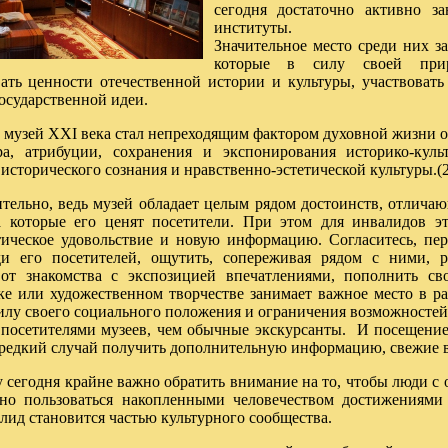
сегодня достаточно активно з
институты.
Значительное место среди них 
которые в силу своей при
ать ценности отечественной истории и культуры, участвовать
осударственной идеи.
ей XXI века стал непреходящим фактором духовной жизни о
а, атрибуции, сохранения и экспонирования историко-куль
сторического сознания и нравственно-эстетической культуры.(2
ительно, ведь музей обладает целым рядом достоинств, отлича
а которые его ценят посетители. При этом для инвалидов э
тическое удовольствие и новую информацию. Согласитесь, пер
ди его посетителей, ощутить, сопереживая рядом с ними, р
от знакомства с экспозицией впечатлениями, пополнить сво
уке или художественном творчестве занимает важное место в ра
 силу своего социального положения и ограничения возможносте
посетителями музеев, чем обычные экскурсанты. И посещение 
 редкий случай получить дополнительную информацию, свежие 
дня крайне важно обратить внимание на то, чтобы люди с 
но пользоваться накопленными человечеством достижениями
лид становится частью культурного сообщества.