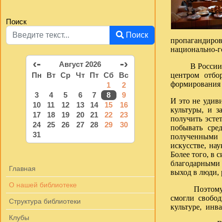
Поиск
Поиск
пропагандиров
национально-г
‹-
-›
Август 2026
В России муз
центром отбор
Пн
Вт
Ср
Чт
Пт
Сб
Вс
формирования и
1
2
3
4
5
6
7
8
9
И это не удив
10
11
12
13
14
15
16
культуры, и з
17
18
19
20
21
22
23
получить эсте
24
25
26
27
28
29
30
побывать сре
31
полученными 
искусстве, на
Более того, в
благодарными 
Главная
выход в люди,
О нашей библиотеке
Поэтому сего
смогли свобод
Структура библиотеки
культуре, инва
Клубы