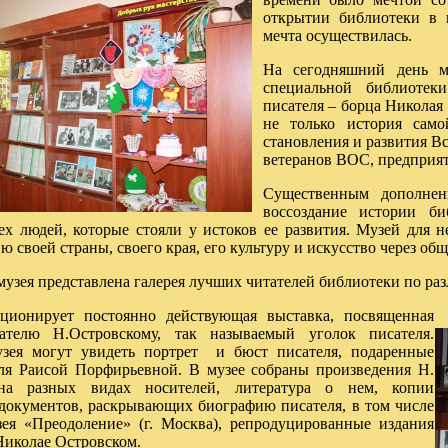
открытии библиотеки в 
мечта осуществилась.
На сегодняшний день м
специальной библиотек
писателя – борца Николая 
не только история само
становления и развития В
ветеранов ВОС, предприя
Существенным дополнен
воссоздание истории б
ех людей, которые стояли у истоков ее развития. Музей для не
ю своей страны, своего края, его культуру и искусство через об
музея представлена галерея лучших читателей библиотеки по р
ционирует постоянно действующая выставка, посвященная
ателю Н.Островскому, так называемый уголок писателя.
узея могут увидеть портрет и бюст писателя, подаренные
ля Раисой Порфирьевной. В музее собраны произведения Н.
на разных видах носителей, литература о нем, копии
документов, раскрывающих биографию писателя, в том числе
ея «Преодоление» (г. Москва), репродуцированные издания
Николае Островском.