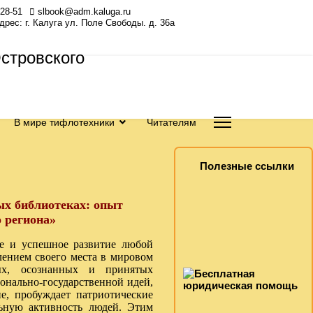
-28-51
slbook@adm.kaluga.ru
Адрес: г. Калуга ул. Поле Свободы. д. 36а
В мире тифлотехники
Читателям
Полезные ссылки
ых библиотеках: опыт
 региона»
 и успешное развитие любой
лением своего места в мировом
ых, осознанных и принятых
онально-государственной идей,
ие, пробуждает патриотические
ьную активность людей. Этим