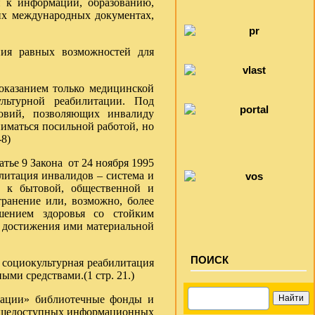
информации, образованию,
их международных документах,
ния равных возможностей для
оказанием только медицинской
льтурной реабилитации. Под
овий, позволяющих инвалиду
ниматься посильной работой, но
8)
тье 9 Закона от 24 ноября 1995
литация инвалидов – система и
в к бытовой, общественной и
транение или, возможно, более
шением здоровья со стойким
, достижения ими материальной
ПОИСК
 социокультурная реабилитация
ми средствами.(1 стр. 21.)
мации» библиотечные фонды и
общедоступных информационных