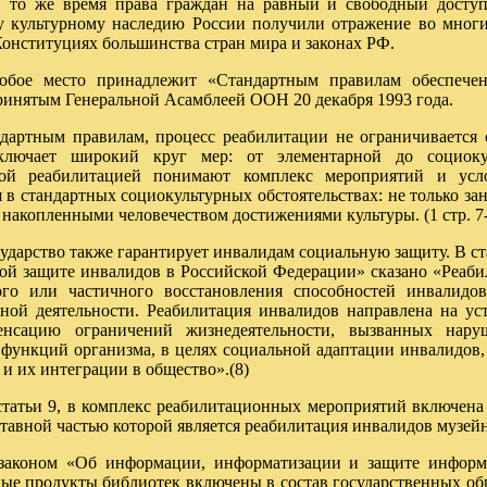
мя права граждан на равный и свободный доступ к 
 культурному наследию России получили отражение во мног
Конституциях большинства стран мира и законах РФ.
обое место принадлежит «Стандартным правилам обеспече
ринятым Генеральной Асамблеей ООН 20 декабря 1993 года.
дартным правилам, процесс реабилитации не ограничивается 
лючает широкий круг мер: от элементарной до социоку
ной реабилитацией понимают комплекс мероприятий и усл
 в стандартных социокультурных обстоятельствах: не только за
 накопленными человечеством достижениями культуры. (1 стр. 7-
ударство также гарантирует инвалидам социальную защиту. В ста
ной защите инвалидов в Российской Федерации» сказано «Реаби
ого или частичного восстановления способностей инвалидо
ной деятельности. Реабилитация инвалидов направлена на ус
нсацию ограничений жизнедеятельности, вызванных нару
 функций организма, в целях социальной адаптации инвалидов
и их интеграции в общество».(8)
статьи 9, в комплекс реабилитационных мероприятий включена
тавной частью которой является реабилитация инвалидов музейны
законом «Об информации, информатизации и защите инфор
е продукты библиотек включены в состав государственных 