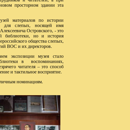
новом просторном здании эта
узей материалов по истории
и для слепых, носящей имя
Алексеевича Островского, - это
й библиотеки, но и история
сероссийского общества слепых,
тий ВОС и их директоров.
ием экспозиции музея стало
иблиотеки в воспоминаниях,
зрячего читателя – это способ
щение и тактильное восприятие.
азличным номинациям.