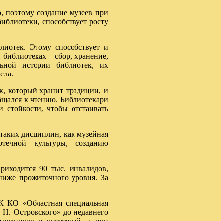
 поэтому создание музеев при
иблиотеки, способствует росту
лиотек. Этому способствует и
 библиотеках – сбор, хранение,
льной истории библиотек, их
ела.
к, который хранит традиции, и
общался к чтению. Библиотекари
 стойкости, чтобы отстаивать
таких дисциплин, как музейная
отечной культуры, созданию
приходится 90 тыс. инвалидов,
ниже прожиточного уровня. За
К КО «Областная специальная
 Н. Островского» до недавнего
трудников и читателей, а при