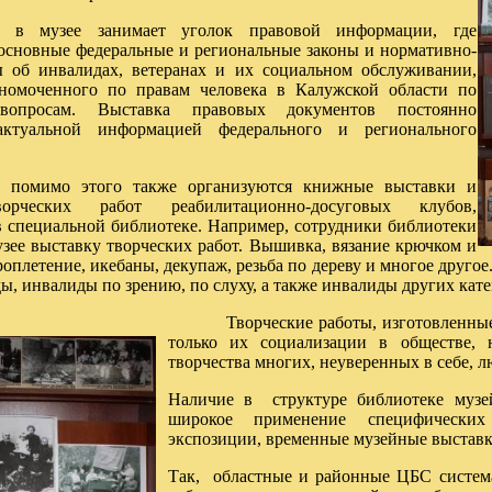
о в музее занимает уголок правовой информации, где
основные федеральные и региональные законы и нормативно-
 об инвалидах, ветеранах и их социальном обслуживании,
номоченного по правам человека в Калужской области по
вопросам. Выставка правовых документов постоянно
актуальной информацией федерального и регионального
я помимо этого также организуются книжные выставки и
орческих работ реабилитационно-досуговых клубов,
 специальной библиотеке. Например, сотрудники библиотеки
узее выставку творческих работ. Вышивка, вязание крючком и
оплетение, икебаны, декупаж, резьба по дереву и многое другое
ы, инвалиды по зрению, по слуху, а также инвалиды других кате
Творческие работы, изготовленны
только их социализации в обществе, 
творчества многих, неуверенных в себе, л
Наличие в структуре библиотеке музей
широкое применение специфически
экспозиции, временные музейные выставки
Так, областные и районные ЦБС систем