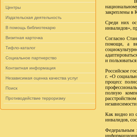
В то же вре
национальному
Центры
закреплены в 
Издательская деятельность
Среди них ос
В помощь библиотекарю
инвалидов», п
Визитная карточка
Согласно Стан
помощи, а вк
Тифло-каталог
социокультур
адаптироваться
Социальное партнерство
и пользоваться
Контактная информация
Российское гос
г. «О социаль
Независимая оценка качества услуг
процесс полн
профессиональ
Поиск
полную компе
расстройством
Противодействие терроризму
независимости 
Как видно из 
инвалидов, сос
Федеральным 
информационны