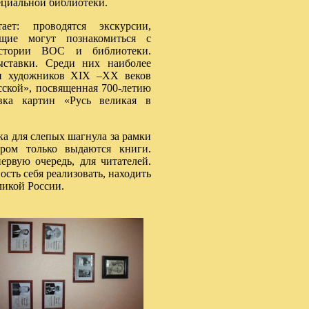
пециальной библиотеки.
ает: проводятся экскурсии,
щие могут познакомиться с
истории ВОС и библиотеки.
ставки. Среди них наиболее
ин художников XIX –XX веков
сской», посвященная 700-летию
вка картин «Русь великая в
 для слепых шагнула за рамки
ором только выдаются книги.
рвую очередь, для читателей.
сть себя реализовать, находить
ликой России.