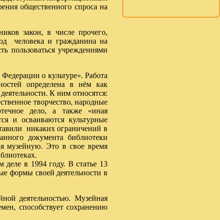
орения общественного спроса на
ков закон, в числе прочего,
бод человека и гражданина на
сть пользоваться учреждениями
 Федерации о культуре». Работа
ностей определена в нём как
 деятельности. К ним относятся:
ественное творчество, народные
отечное дело, а также «иная
ются и осваиваются культурные
ставили никаких ограничений в
ванного документа библиотеки
я музейную. Это в свое время
блиотеках.
деле в 1994 году. В статье 13
ые формы своей деятельности в
ной деятельностью. Музейная
емен, способствует сохранению