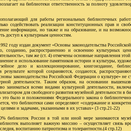
 возлагает на библиотеки ответственность за полноту удовлетв
ополагающий для работы региональных библиотечных работни
лько содействовать реализации конституционных прав и сво
ение информации, но также и на образование, и на возможно
ть доступ к культурным ценностям.
1992 году издан документ «Основы законодательства Российской
ю, созданию, распространению и освоению культурных цен
ятельность», там же (ст. 4) отмечены основные направления этой
ранение и использование памятников истории и культуры, худож
зейное дело и коллекционирование, книгоиздание, библи
 в результате которой сохраняются, создаются, распространя
сновы законодательства Российской Федерации о культуре» не 
урной деятельности. Таким образом, на основании вышеназ
о заниматься всеми видами культурной деятельности, включа
лизатором для свободного развития музейной деятельности в би
это было и положениями Федерального закона о библиотечном 
ается, что библиотеки сами определяют «содержание и конкретн
 целями и задачами, указанными в их уставах» (3 стр.21-22)
 библиотек России в той или иной мере занимаются музей
библиотек выполняет важную миссию – осуществляет связь вр
следия, воспитанию патриотизма и толерантности.(4 стр.12)