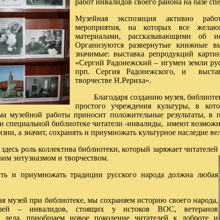
работ инвалидов своего района на базе с
Музейная экспозиция активно работ
мероприятия, на которых все желаю
материалами, рассказывающими об 
Организуются развернутые книжные вы
значимые: выставка репродукций карт
«Сергий Радонежский – игумен земли ру
прп. Сергия Радонежского, и выста
творчестве Н.Рериха».
Благодаря созданию музея, библиотека
простого учреждения культуры, в кот
а музейной работы приносит положительные результаты, в пе
ри специальной библиотеке читатели -инвалиды, имеют возможно
изни, а значит, сохранять и приумножать культурное наследие ве
здесь роль коллектива библиотеки, который заряжает читателей
оим энтузиазмом и творчеством.
риумножать традиции русского народа должна любая
ей при библиотеке, мы сохраняем историю своего народа,
елей – инвалидов, стоящих у истоков ВОС, ветеранов
о дела, приобщаем новое поколение читателей к доброте и