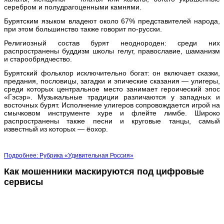
серебром и полудрагоценными камнями.
Бурятским языком владеют около 67% представителей народа,
при этом большинство также говорит по-русски.
Религиозный состав бурят неоднороден: среди них
распространены буддизм школы гелуг, православие, шаманизм
и старообрядчество.
Бурятский фольклор исключительно богат: он включает сказки,
предания, пословицы, загадки и эпические сказания — улигеры,
среди которых центральное место занимает героический эпос
«Гэсэр». Музыкальные традиции различаются у западных и
восточных бурят. Исполнение улигеров сопровождается игрой на
смычковом инструменте хуре и флейте лимбе. Широко
распространены также песни и круговые танцы, самый
известный из которых — ёохор.
Подробнее: Рубрика «Удивительная Россия»
Как мошенники маскируются под цифровые
сервисы