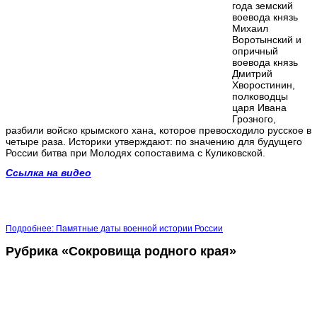
года земский
воевода князь
Михаил
Воротынский и
опричный
воевода князь
Дмитрий
Хворостинин,
полководцы
царя Ивана
Грозного,
разбили войско крымского хана, которое превосходило русское в
четыре раза. Историки утверждают: по значению для будущего
России битва при Молодях сопоставима с Куликовской.
Ссылка на видео
Подробнее: Памятные даты военной истории России
Рубрика «Сокровища родного края»