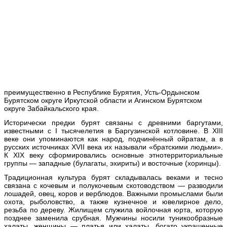
преимущественно в Республике Бурятия, Усть-Ордынском
Бурятском округе Иркутской области и Агинском Бурятском
округе Забайкальского края.
Исторически предки бурят связаны с древними баргутами,
известными с I тысячелетия в Баргузинской котловине. В XIII
веке они упоминаются как народ, подчинённый ойратам, а в
русских источниках XVII века их называли «братскими людьми».
К XIX веку сформировались основные этнотерриториальные
группы — западные (булагаты, эхириты) и восточные (хоринцы).
Традиционная культура бурят складывалась веками и тесно
связана с кочевым и полукочевым скотоводством — разводили
лошадей, овец, коров и верблюдов. Важными промыслами были
охота, рыболовство, а также кузнечное и ювелирное дело,
резьба по дереву. Жилищем служила войлочная юрта, которую
позднее заменила срубная. Мужчины носили туникообразные
халаты, женщины — платья или халаты, богато украшенные