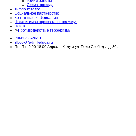
Режим работы
Схема проезда
Тифло-каталог
Социальное партнерство
Контактная информация
Независимая оценка качества услуг
Поиск
">
Противодействие терроризму
(4842) 56-28-51
slbook@adm.kaluga.ru
Пн.-Пт.: 9.00-18.00 Адрес: г. Калуга ул. Поле Свободы. д. 36а