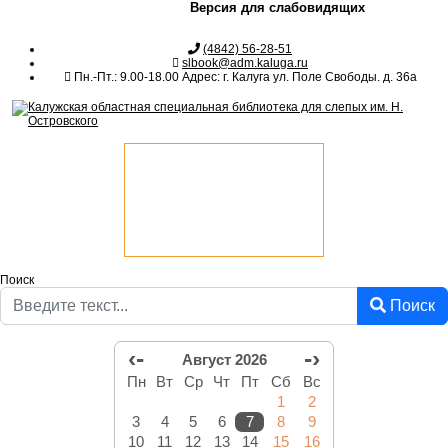
Версия для слабовидящих
(4842) 56-28-51
slbook@adm.kaluga.ru
Пн.-Пт.: 9.00-18.00 Адрес: г. Калуга ул. Поле Свободы. д. 36а
Поиск
Поиск
‹-
-›
Август 2026
Пн
Вт
Ср
Чт
Пт
Сб
Вс
1
2
3
4
5
6
7
8
9
10
11
12
13
14
15
16