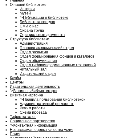
Главная
О нашей библиотеке
История
Музей
">
Публикации о библиотеке
Библиотека сегодня
СМИ о нас
Охрана труда
Официальные документы
Структура библиотеки
Администрация
Планово-экономический отдел
Отдел развития
Отдел формирования фондов и каталогов
Отдел обслуживания
Отдел тифлоинформационных технологий
Читальный зал
Издательский отдел
Клубы
Центры
Издательская деятельность
">
В помощь библиотекарю
Визитная карточка
">
Правила пользования библиотекой
Административный регламент
Режим работы
Схема проезда
Тифло-каталог
Социальное партнерство
">
Контактная информация
Независимая оценка качества услуг
Поиск