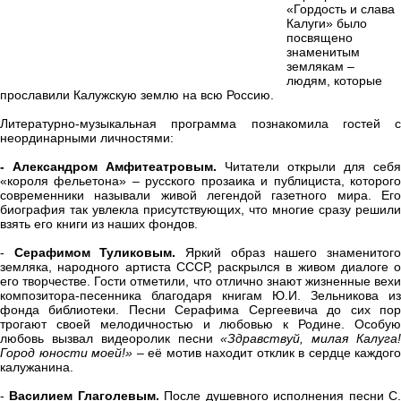
«Гордость и слава
Калуги»
было
посвящено
знаменитым
землякам –
людям, которые
прославили Калужскую землю на всю Россию.
Литературно-музыкальная программа познакомила гостей с
неординарными личностями:
- Александром Амфитеатровым.
Читатели открыли для себя
«короля фельетона» – русского прозаика и публициста, которого
современники называли живой легендой газетного мира. Его
биография так увлекла присутствующих, что многие сразу решили
взять его книги из наших фондов.
-
Серафимом Туликовым.
Яркий образ нашего знаменитог
земляка, народного артиста СССР, раскрылся в живом диалоге о
его творчестве. Гости отметили, что отлично знают жизненные вехи
композитора-песенника благодаря книгам Ю.И. Зельникова из
фонда библиотеки. Песни Серафима Сергеевича до сих пор
трогают своей мелодичностью и любовью к Родине. Особую
любовь вызвал видеоролик песни
«Здравствуй, милая Калуга
Город юности моей!»
– её мотив находит отклик в сердце каждого
калужанина.
-
Василием Глаголевым.
После душевного исполнения песни С