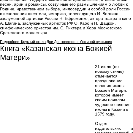
песни, арии и романсы, созвучные его размышлениям о любви к
Родине, нравственном выборе, милосердии и особой роли России
в исполнении писателя, историка, телеведущего И. Волгина,
заслуженной артистки России Н. Ефременко, актера театра и кино
А. Шагина, заслуженных артисток РФ О. Кабо и Н. Шацкой,
симфонического оркестра им. С. Рихтера и Хора Московского
Сретенского монастыря.
Подробнее: Круглый стол «Дни Достоевского в Оптиной пустыни»
Книга «Казанская икона Божией
Матери»
21 июля (по
новому стилю)
отмечается
празднование
явления иконы
Божией Матери,
которое имеет
своим началом
чудесное явление
иконы в
Казани
в
1579 году.
Отдел
издательских и