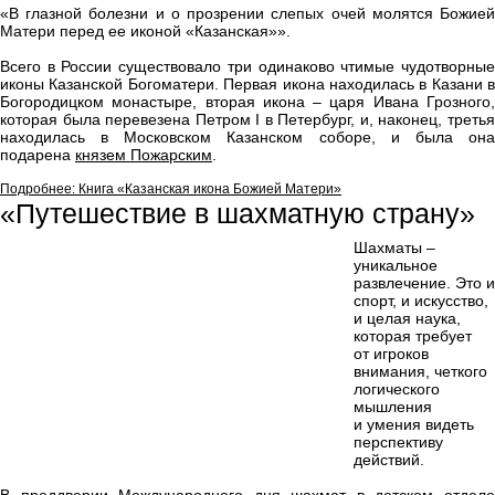
«В глазной болезни и о прозрении слепых очей молятся Божией
Матери перед ее иконой «Казанская»».
Всего в России существовало три одинаково чтимые чудотворные
иконы Казанской Богоматери. Первая икона находилась в Казани в
Богородицком монастыре, вторая икона – царя Ивана Грозного,
которая была перевезена Петром I в Петербург, и, наконец, третья
находилась в Московском Казанском соборе, и была она
подарена
князем Пожарским
.
Подробнее: Книга «Казанская икона Божией Матери»
«Путешествие в шахматную страну»
Шахматы –
уникальное
развлечение. Это и
спорт, и искусство,
и целая наука,
которая требует
от игроков
внимания, четкого
логического
мышления
и умения видеть
перспективу
действий.