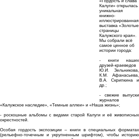
«Гордость и слава
Калуги» открылась
уникальная
книжно-
иллюстрированная
выставка «Золотые
страницы
Калужского края».
Мы собрали всё
самое ценное об
истории города:
- книги наших
друзей-краеведов
Ю.И. Зельникова,
К.М. Афанасьева,
В.А. Скрипкина и
др.;
- свежие выпуски
журналов
«Калужское наследие», «Темные аллеи» и «Наша жизнь»;
- роскошные альбомы с видами старой Калуги и её живописных
окрестностей.
Особая гордость экспозиции – книги в специальных форматах
(рельефно-точечным и укрупненным шрифтом), чтобы историю