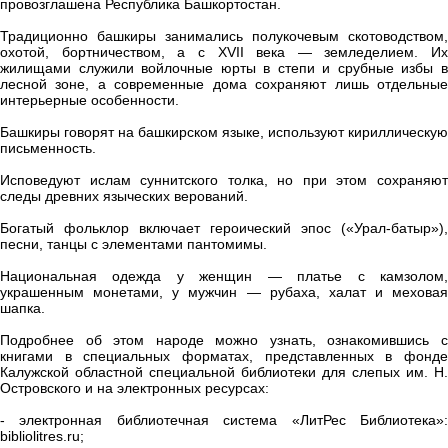
провозглашена Республика Башкортостан.
Традиционно башкиры занимались полукочевым скотоводством,
охотой, бортничеством, а с XVII века — земледелием. Их
жилищами служили войлочные юрты в степи и срубные избы в
лесной зоне, а современные дома сохраняют лишь отдельные
интерьерные особенности.
Башкиры говорят на башкирском языке, используют кириллическую
письменность.
Исповедуют ислам суннитского толка, но при этом сохраняют
следы древних языческих верований.
Богатый фольклор включает героический эпос («Урал-батыр»),
песни, танцы с элементами пантомимы.
Национальная одежда у женщин — платье с камзолом,
украшенным монетами, у мужчин — рубаха, халат и меховая
шапка.
Подробнее об этом народе можно узнать, ознакомившись с
книгами в специальных форматах, представленных в фонде
Калужской областной специальной библиотеки для слепых им. Н.
Островского и на электронных ресурсах:
- электронная библиотечная система «ЛитРес Библиотека»:
bibliolitres.ru;