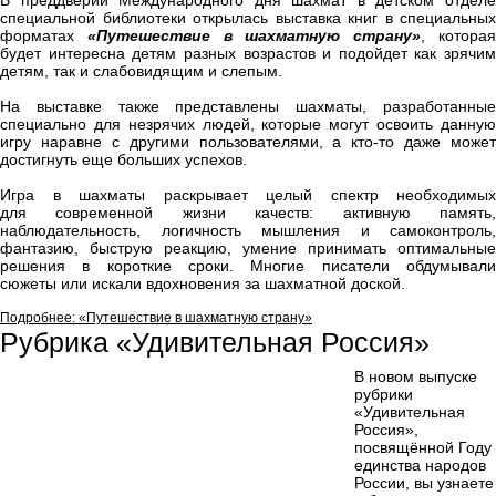
В преддверии Международного дня шахмат в детском отделе
специальной библиотеки открылась выставка книг в специальных
форматах
«Путешествие в шахматную страну»
, котора
будет интересна детям разных возрастов и подойдет как зрячим
детям, так и слабовидящим и слепым.
На выставке также представлены шахматы, разработанные
специально для незрячих людей, которые могут освоить данную
игру наравне с другими пользователями, а кто-то даже может
достигнуть еще больших успехов.
Игра в шахматы раскрывает целый спектр необходимых
для современной жизни качеств: активную память,
наблюдательность, логичность мышления и самоконтроль,
фантазию, быструю реакцию, умение принимать оптимальные
решения в короткие сроки. Многие писатели обдумывали
сюжеты или искали вдохновения за шахматной доской.
Подробнее: «Путешествие в шахматную страну»
Рубрика «Удивительная Россия»
В новом выпуске
рубрики
«Удивительная
Россия»,
посвящённой Году
единства народов
России, вы узнаете