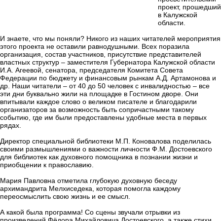
проект, прошедший
в Калужской
области.
И знаете, что мы поняли? Никого из наших читателей мероприятия
этого проекта не оставили равнодушными. Всех поразила
организация, состав участников, присутствие представителей
властных структур – заместителя Губернатора Калужской области
И.А. Агеевой, сенатора, председателя Комитета Совета
Федерации по бюджету и финансовым рынкам А.Д. Артамонова и
др. Наши читатели – от 40 до 50 человек с инвалидностью – все
эти дни буквально жили на площадке в Гостином дворе. Они
впитывали каждое слово о великом писателе и благодарили
организаторов за возможность быть сопричастными такому
событию, где им были предоставлены удобные места в первых
рядах.
Директор специальной библиотеки М.П. Коновалова поделилась
своими размышлениями о важности личности Ф.М. Достоевского
для библиотек как духовного помощника в познании жизни и
приобщении к православию.
Мария Павловна отметила глубокую духовную беседу
архимандрита Мелхиседека, которая помогла каждому
переосмыслить свою жизнь и ее смысл.
А какой была программа! Со сцены звучали отрывки из
произведений Фёдора Михайловича Достоевского, а также стихи,