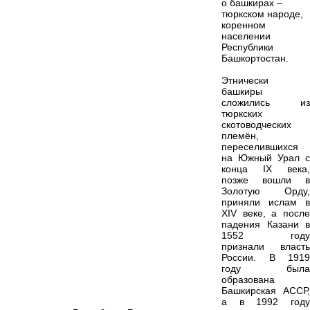
о башкирах –
тюркском народе,
коренном
населении
Республики
Башкортостан.
Этнически
башкиры
сложились из
тюркских
скотоводческих
племён,
переселившихся
на Южный Урал с
конца IX века,
позже вошли в
Золотую Орду,
приняли ислам в
XIV веке, а после
падения Казани в
1552 году
признали власть
России. В 1919
году была
образована
Башкирская АССР,
а в 1992 году