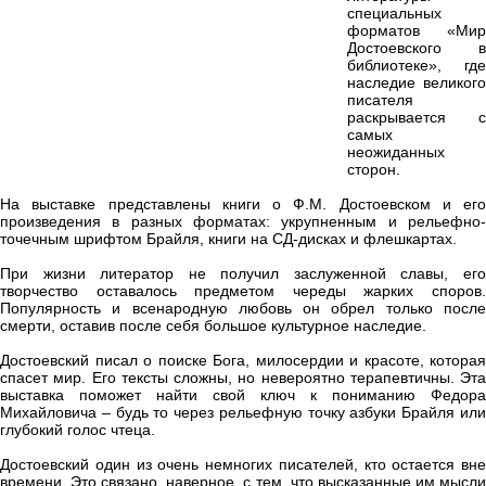
специальных
форматов «Мир
Достоевского в
библиотеке», где
наследие великого
писателя
раскрывается с
самых
неожиданных
сторон.
На выставке представлены книги о Ф.М. Достоевском и его
произведения в разных форматах: укрупненным и рельефно-
точечным шрифтом Брайля, книги на СД-дисках и флешкартах.
При жизни литератор не получил заслуженной славы, его
творчество оставалось предметом череды жарких споров.
Популярность и всенародную любовь он обрел только после
смерти, оставив после себя большое культурное наследие.
Достоевский писал о поиске Бога, милосердии и красоте, которая
спасет мир. Его тексты сложны, но невероятно терапевтичны. Эта
выставка поможет найти свой ключ к пониманию Федора
Михайловича – будь то через рельефную точку азбуки Брайля или
глубокий голос чтеца.
Достоевский один из очень немногих писателей, кто остается вне
времени. Это связано, наверное, с тем, что высказанные им мысли