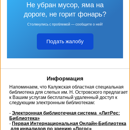
Не убран мусор, яма на
дороге, не горит фонарь?
Столкнулись с проблемой — сообщите о ней!
Подать жалобу
Информация
Напоминаем, что Калужская областная специальная
библиотека для слепых им. Н. Островского предлагает
к Вашим услугам бесплатный удаленный доступ к
следующим электронным библиотекам:
-
Электронная библиотечная система «ЛитРес:
Библиотека»
-
Первая Интернациональная Онлайн-Библиотека
для инвалидов по зрению «Логос»