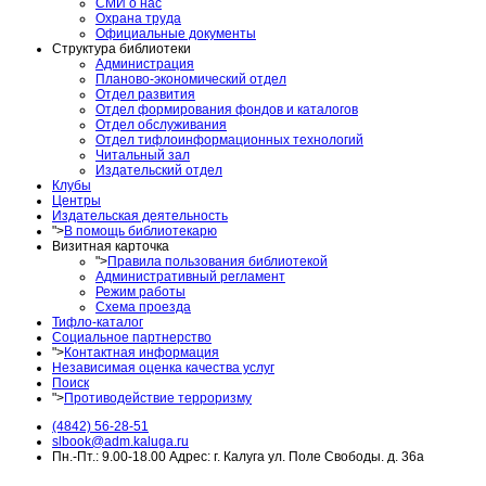
СМИ о нас
Охрана труда
Официальные документы
Структура библиотеки
Администрация
Планово-экономический отдел
Отдел развития
Отдел формирования фондов и каталогов
Отдел обслуживания
Отдел тифлоинформационных технологий
Читальный зал
Издательский отдел
Клубы
Центры
Издательская деятельность
">
В помощь библиотекарю
Визитная карточка
">
Правила пользования библиотекой
Административный регламент
Режим работы
Схема проезда
Тифло-каталог
Социальное партнерство
">
Контактная информация
Независимая оценка качества услуг
Поиск
">
Противодействие терроризму
(4842) 56-28-51
slbook@adm.kaluga.ru
Пн.-Пт.: 9.00-18.00 Адрес: г. Калуга ул. Поле Свободы. д. 36а