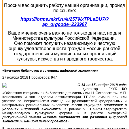
Просим вас оценить работу нашей организации, пройдя
по ссылке:
https://forms.mkrf.ru/e/2579/xTPLeBU7/?
ap_orgcode=223907
Ваше мнение очень важно не только для нас, но для
Министерства культуры Российской Федерации.
Оно поможет получить независимую и честную
оценку удовлетворенности граждан России работой
государственных и муниципальных организаций
культуры, искусства и народного творчества.
«Будущее библиотек в условиях цифровой экономики»
27 ноября 2018
Просмотров: 947
С 14 по 15 ноября 2018 года
директор ГКУК КО
«Областная специальная библиотека для слепых им. Н. Островского» М.П.
Коновалова и зав. отделом автоматизации Т.Е.Алешечкина приняли
участие во Всероссийском совещании руководителей федеральных и
центральных региональных библиотек России
«Будущее библиотек в
условиях цифровой экономики»
в рамках VII Санкт-Петербургского
международного культурного форума и в работе экспертной
дискуссионной панели
«Новые технологии для развития цифровой
экономики и национальных проектов
».
В пленарном заседании приняли участие заместитель министра культуры