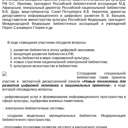
РФ О.С. Ярилова, президент Российской библиотечной ассоциации М.Д.
Афанасьев, генеральный директор Российской национальной библиотеки
В.В. Дуда, вице-губернатор Санкт-Петербурга В.В. Кириллов, директор
департамента информационного и цифрового развития В. В. Ваньков,
представители министерства культуры Российской Федерации, президент
Международной Федерации библиотечных ассоциаций и учреждений
Перес-Сальмерон Глория и др.
В ходе совещания участники обсудили вопросы:
развитие библиотек в эпоху цифровой экономики;
концепция развития библиотек в РФ;
роль библиотек в мире современной культуры;
новые стратегии национальной электронной библиотеки;
культурное волонтерство в библиотеке.
Сотрудники специальной
библиотеки также приняли
участие в экспертной дискуссионной панели
«Новые технологии для
развития цифровой экономики и национальных проектов
», в ходе
которой обсуждались вопросы:
- цифровизация услуг и формирование информационного пространства в
сфере культуры, оцифровка книжных памятников;
- электронно-библиотечные системы;
- создание модельных муниципальных библиотек. Модернизация
библиотечного пространства;
- программа поддержки развития детского и юношеского чтения.