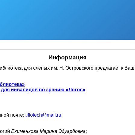
Информация
иблиотека для слепых им. Н. Островского предлагает к Ва
иблиотека»
для инвалидов по зрению «Логос»
ной почте:
tiflotech@mail.ru
логий
Екименкова Марина Эдуардовна
;