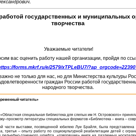
лександрович
.
работой государственных и муниципальных ор
творчества
Уважаемые читатели!
сим вас оценить работу нашей организации, пройдя по ссы
https://forms.mkrf.ru/e/2579/xTPLeBU7/?ap_orgcode=22390
ажно не только для нас, но для Министерства культуры Р
удовлетворенности граждан России работой государственны
народного творчества.
овременный читатель»
«Областная специальная библиотека для слепых им Н. Островского» приняла 
вку–просмотр литературы специальных форматов «Библиотека – книга – сов
ой части выставки, посвященной юбилею Луи Брайля, была представлена
ра, третья – опыту работу по социокультурной реабилитации детей с огра
и рельефно-точечного шрифта, «говорящие» книги на различных носителя