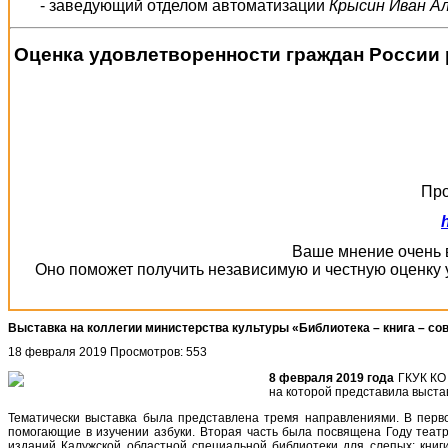
- заведующий отделом автоматизации
Крысин Иван А
Оценка удовлетворенности граждан России 
Про
Ваше мнение очень в
Оно поможет получить независимую и честную оценку 
Выставка на коллегии министерства культуры «Библиотека – книга – с
18 февраля 2019
Просмотров: 553
8 февраля 2019 года
ГКУК КО 
на которой представила выста
Тематически выставка была представлена тремя направлениями. В перв
помогающие в изучении азбуки. Вторая часть была посвящена Году теат
изданий Калужской областной специальной библиотеки для слепых: книг