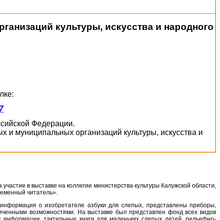
ганизаций культуры, искусства и народного
лке:
7
оссийской Федерации.
х и муниципальных организаций культуры, искусства и
участие в выставке на коллегии министерства культуры Калужской области,
ременный читатель».
 информация о изобретателе азбуки для слепых, представлены приборы,
ниченными возможностями. На выставке был представлен фонд всех видов
х информации, тактильные книги для маленьких слепых детей, рельефно-