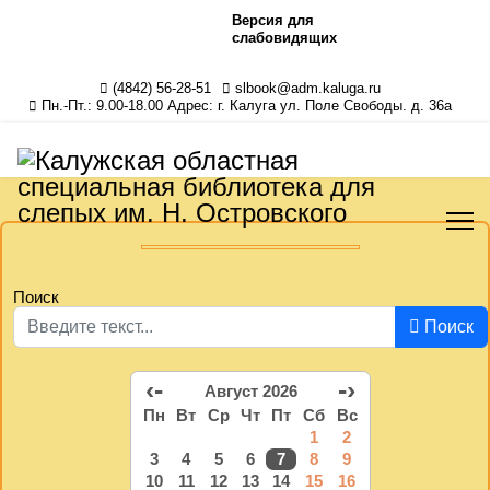
Версия для
слабовидящих
(4842) 56-28-51
slbook@adm.kaluga.ru
Пн.-Пт.: 9.00-18.00 Адрес: г. Калуга ул. Поле Свободы. д. 36а
Поиск
Поиск
‹-
-›
Август 2026
Пн
Вт
Ср
Чт
Пт
Сб
Вс
1
2
3
4
5
6
7
8
9
10
11
12
13
14
15
16