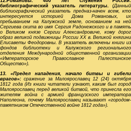
12.Романовы. 400 лет служения России:
библиографический
указатель литературы.
(Данный
библиографический указатель предназ-начен всем, кто
интересуется историей Дома Романовых, их
пребыванием на Калужской земле, основанием на ней
Сергиева скита во имя Сергия Радонежского и в память
о Великом князе Сергии Александровиче, кому дорог
образ великой подвижницы России ХХ в. Великой княгини
Елисаветы Феодоровны. В указатель включены книги из
фондов библиотеки и Калужского регионального
отделения Международной общественной организации
«Императорское Православное Палестинское
Общество»).
13. «Предел нападения, начало битвы и гибели
врагов»:
сражение за Малоярославец 12 (24) октября
1812 года (Из книги читатели узнают, каким был город
Малоярославец перед великой битвой, что принесла его
жителям война с армией французского императора
Наполеона, почему Малоярославец называют «городом-
памятником Отечественной войне 1812 года»).