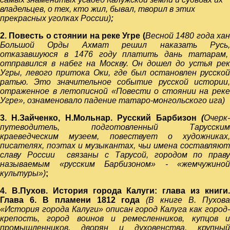
владельцев, о тех, кто жил, бывал, творил в этих
прекрасных уголках России)
;
2. Повесть о стоянии на реке Угре (
Весной 1480 года ха
Большой Орды Ахмат решил наказать Русь,
отказавшуюся в 1476 году платить дань татарам,
отправился в набег на Москву. Он дошел до устья рек
Угры, левого притока Оки, где был остановлен русской
ратью. Это значительное событие русской истории,
отраженное в летописной «Повести о стоянии на реке
Угре», ознаменовало падение татаро-монгольского ига)
3. Н.Зайченко, Н.Мольнар. Русский Барбизон
(
Очерк-
путеводитель, подготовленный Тарусским
краеведческим музеем, повествует о художниках,
писателях, поэтах и музыкантах, чьи имена составляют
славу России связаны с Тарусой, городом по праву
называемым «русским Барбизоном» - «жемчужиной
культуры»)
;
4.
В.Пухов. История города Калуги: глава из книги
Глава 6. В пламени 1812 года
(
В книге В. Пухов
«История города Калуги» описан город Калуга как город-
крепость, город воинов и ремесленников, купцов и
промышленников, дворян и духовенства, крупный