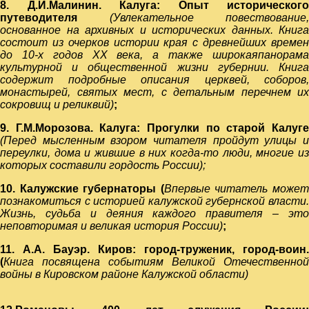
8. Д.И.Малинин. Калуга: Опыт исторического
путеводителя
(Увлекательное повествование,
основанное на архивных и исторических данных. Книга
состоит из очерков истории края с древнейших времен
до 10-х годов ХХ века, а также широкаяпанорама
культурной и общественной жизни губернии. Книга
содержит подробные описания церквей, соборов,
монастырей, святых мест, с детальным перечнем их
сокровищ и реликвий)
;
9. Г.М.Морозова. Калуга: Прогулки по старой Калуге
(Перед мысленным взором читателя пройдут улицы и
переулки, дома и жившие в них когда-то люди, многие из
которых составили гордость России);
10. Калужские губернаторы (
Впервые читатель може
познакомиться с историей калужской губернской власти.
Жизнь, судьба и деяния каждого правителя – это
неповторимая и великая история России)
;
11. А.А. Бауэр. Киров: город-труженик, город-воин.
(
Книга посвящена событиям Великой Отечественной
войны в Кировском районе Калужской области)