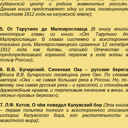
губернский центр и родина знаменитых россиян.
Данная
книга представляет одну из глав, посвященну
событиям 1812 года на калужской земле)
;
5. От Тарутино до Малоярославца
(
В книгу вошл
некоторые главы из книги «От Тарутино до
Малоярославца». В главах системно и всесторонне
показана роль Малоярославецкого сражения 12 октября
1812 года как битвы, спасшей Отечество и
предопределившей коренной перелом в ходе войны в
пользу России)
;
6. В.В. Бучарский. Синеокая Ока – русские берега
(
Книга В.В. Бучарского посвящена реке Оке. По словам
автора: «Ока – не самая большая река в России. Но, по-
моему, она самая русская река – и красотой, и спокойным
дружелюбным нравом, и терпеливым течением в веках, в
лесных-луговых берегах»)
;
7. Л.Ф. Котов. О чём поведал Калужский бор
(Эта книг
– первая попытка полного и всестороннего описания
истории Калужского бора, его растительности и
животного мира)
;