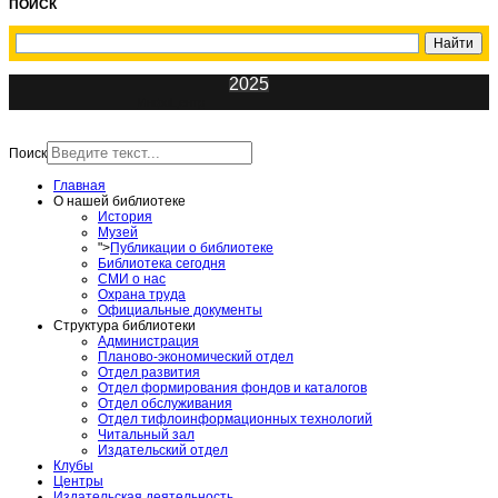
ПОИСК
2025
ИнфоЦентр
Поиск
Главная
О нашей библиотеке
История
Музей
">
Публикации о библиотеке
Библиотека сегодня
СМИ о нас
Охрана труда
Официальные документы
Структура библиотеки
Администрация
Планово-экономический отдел
Отдел развития
Отдел формирования фондов и каталогов
Отдел обслуживания
Отдел тифлоинформационных технологий
Читальный зал
Издательский отдел
Клубы
Центры
Издательская деятельность