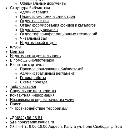
Официальные документы
Структура библиотеки
Администрация
Планово-экономический отдел
Отдел развития
Отдел формирования фондов и каталогов
Отдел обслуживания
Отдел тифлоинформационных технологий
Читальный зал
Издательский отдел
Клубы
Центры
Издательская деятельность
В помощь библиотекарю
Визитная карточка
Правила пользования библиотекой
Административный регламент
Режим работы
Схема проезда
Тифло-каталог
Социальное партнерство
Контактная информация
Независимая оценка качества услуг
Поиск
">
Противодействие терроризму
(4842) 56-28-51
slbook@adm.kaluga.ru
Пн.-Пт.: 9.00-18.00 Адрес: г. Калуга ул. Поле Свободы. д. 36а