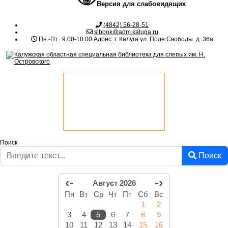
Версия для слабовидящих
(4842) 56-28-51
slbook@adm.kaluga.ru
Пн.-Пт.: 9.00-18.00 Адрес: г. Калуга ул. Поле Свободы. д. 36а
Поиск
Поиск
‹-
-›
Август 2026
Пн
Вт
Ср
Чт
Пт
Сб
Вс
1
2
3
4
5
6
7
8
9
10
11
12
13
14
15
16