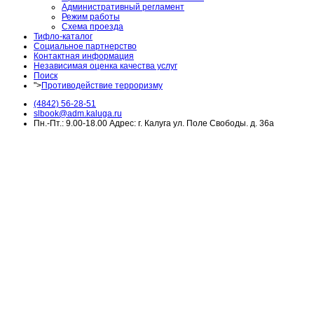
Административный регламент
Режим работы
Схема проезда
Тифло-каталог
Социальное партнерство
Контактная информация
Независимая оценка качества услуг
Поиск
">
Противодействие терроризму
(4842) 56-28-51
slbook@adm.kaluga.ru
Пн.-Пт.: 9.00-18.00 Адрес: г. Калуга ул. Поле Свободы. д. 36а