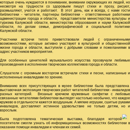
которые очень нуждаются в понимании, внимании окружающих их людей, но
несмотря на трудности со здоровьем пишут стихи и прозу, рисуют,
размышляют, учатся и работают. В этот день, как и всегда, с нами гости
библиотеки - читатели, партнеры библиотеки - ответственные работники
администрации города и области, представители министерства культуры и
туризма Калужской области, министерства образования и науки Калужской
области, по делам семьи, демографической и социальной политике
Калужской области.
Участники встречи тепло приветствовали людей с ограниченными
возможностями, которые активно участвуют в культурной и общественной
жизни города и области, выступили с добрыми словами и пожеланиями в
адрес участников мероприятия.
Для особенных ценителей музыкального искусства прозвучали любимые
произведения в исполнении творческих коллективов города и области.
Слушатели с огромным восторгом встречали стихи и песни, написанные и
исполненные инвалидами по зрению.
Вниманию всех присутствующих в музее библиотеки была представлена
выставочная экспозиция творческих работ читателей библиотеки - инвалидов
разных категорий. Вязаные крючком кружевные салфетки с любовью
связанные читателями библиотеки выглядят настолько необычно, что каждое
кружево в отдельности кажется воздушным. А мягкие игрушки, сшитые руками
инвалидов, доставляют истинное удовольствие не только детям, но и
взрослым.
Была подготовлена тематическая выставка, благодаря которой
посетители смогли узнать об информационных возможностях библиотеки в
оказании помощи инвалидам и членам их семей.