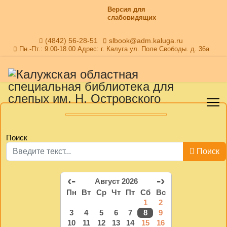
Версия для
слабовидящих
(4842) 56-28-51
slbook@adm.kaluga.ru
Пн.-Пт.: 9.00-18.00 Адрес: г. Калуга ул. Поле Свободы. д. 36а
Поиск
Поиск
‹-
-›
Август 2026
Пн
Вт
Ср
Чт
Пт
Сб
Вс
1
2
3
4
5
6
7
8
9
10
11
12
13
14
15
16