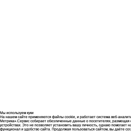
Мы используем куки
Мы используем куки
На нашем сайте применяются файлы cookie, и работает система веб-аналит
На нашем сайте применяются файлы cookie, и работает система веб-аналит
Метрика».Сервис собирает обезличенные данные о посетителях, размещая 
Метрика».Сервис собирает обезличенные данные о посетителях, размещая 
устройствах. Это не позволяет установить вашу личность, однако помогает 
устройствах. Это не позволяет установить вашу личность, однако помогает 
функционал и удобство сайта. Продолжая пользоваться сайтом, вы даёте со
функционал и удобство сайта. Продолжая пользоваться сайтом, вы даёте со