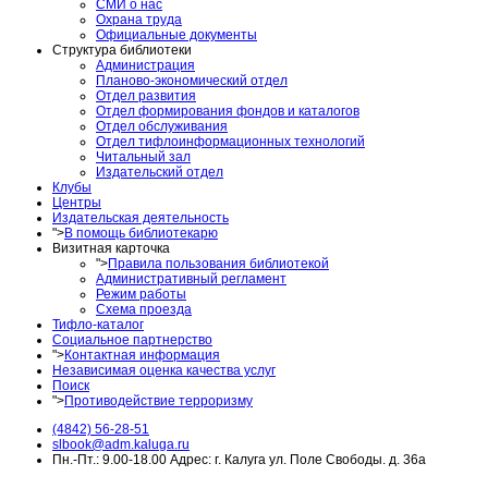
СМИ о нас
Охрана труда
Официальные документы
Структура библиотеки
Администрация
Планово-экономический отдел
Отдел развития
Отдел формирования фондов и каталогов
Отдел обслуживания
Отдел тифлоинформационных технологий
Читальный зал
Издательский отдел
Клубы
Центры
Издательская деятельность
">
В помощь библиотекарю
Визитная карточка
">
Правила пользования библиотекой
Административный регламент
Режим работы
Схема проезда
Тифло-каталог
Социальное партнерство
">
Контактная информация
Независимая оценка качества услуг
Поиск
">
Противодействие терроризму
(4842) 56-28-51
slbook@adm.kaluga.ru
Пн.-Пт.: 9.00-18.00 Адрес: г. Калуга ул. Поле Свободы. д. 36а