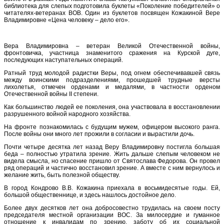
библиотека для слепых подготовила буклеты «Поколение победителей» о
читателях-ветеранах ВОВ. Один из буклетов посвящен Кожакиной Вере
Владимировне «Цена человеку – дело его».
Вера Владимировна – ветеран Великой Отечественной войны,
фронтовичка, участница знаменитого сражения на Курской дуге,
последующих наступательных операций.
Ратный труд молодой радистки Веры, под огнем обеспечивавшей связь
между воинскими подразделениями, прошедшей трудные версты
лихолетья, отмечен орденами и медалями, в частности орденом
Отечественной войны II степени.
Как большинство людей ее поколения, она участвовала в восстановлении
разрушенного войной народного хозяйства.
На фронте познакомилась с будущим мужем, офицером высокого ранга.
После войны они много лет прожили в согласии и вырастили дочь.
Почти четыре десятка лет назад Веру Владимировну постигла большая
беда – полностью утратила зрение. Жить дальше слепым человеком не
видела смысла, но спасение пришло от Святослава Федорова. Он провел
ряд операций и частично восстановил зрение. А вместе с ним вернулось и
желание жить, быть полезной обществу.
В город Кондрово В.В. Кожакина приехала в восьмидесятые годы. Ей,
большой общественнице, и здесь нашлось достойное дело.
Более двух десятков лет она добросовестно трудилась на своем посту
председателя местной организации ВОС. За милосердие и гуманное
отношение к инвалидам по зрению, заботу об их социальной