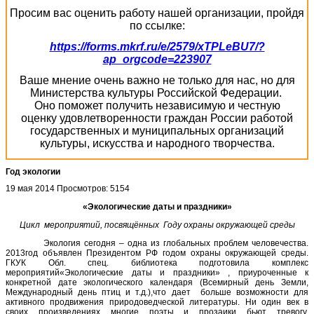
Просим вас оценить работу нашей организации, пройдя
по ссылке:
https://forms.mkrf.ru/e/2579/xTPLeBU7/?
ap_orgcode=223907
Ваше мнение очень важно не только для нас, но для
Министерства культуры Российской Федерации.
Оно поможет получить независимую и честную
оценку удовлетворенности граждан России работой
государственных и муниципальных организаций
культуры, искусства и народного творчества.
Год экологии
19 мая 2014
Просмотров: 5154
«Экологические даты и праздники»
Цикл мероприятий, посвящённых Году охраны окружающей среды
Экология сегодня – одна из глобальных проблем человечества.
2013год объявлен Президентом РФ годом охраны окружающей среды.
ГКУК Обл. спец. библиотека подготовила комплекс
мероприятий«Экологические даты и праздники» , приуроченные к
конкретной дате экологического календаря (Всемирный день Земли,
Международный день птиц и т.д.),что дает больше возможности для
активного продвижения природоведческой литературы. Ни один век в
своих произведениях многие поэты и прозаики бьют тревогу,