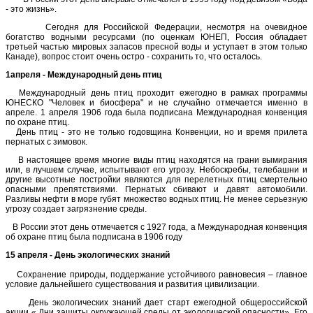
- это жизнь».
Сегодня для Российской Федерации, несмотря на очевидное
богатство водными ресурсами (по оценкам ЮНЕП, Россия обладает
третьей частью мировых запасов пресной воды и уступает в этом только
Канаде), вопрос стоит очень остро - сохранить то, что осталось.
1апреля - Международный день птиц
Международный день птиц проходит ежегодно в рамках программы
ЮНЕСКО "Человек и биосфера" и не случайно отмечается именно в
апреле. 1 апреля 1906 года была подписана Международная конвенция
по охране птиц.
День птиц - это не только годовщина Конвенции, но и время прилета
пернатых с зимовок.
В настоящее время многие виды птиц находятся на грани вымирания
или, в лучшем случае, испытывают его угрозу. Небоскребы, телебашни и
другие высотные постройки являются для перелетных птиц смертельно
опасными препятствиями. Пернатых сбивают и давят автомобили.
Разливы нефти в море губят множество водных птиц. Не менее серьезную
угрозу создает загрязнение среды.
В России этот день отмечается с 1927 года, а Международная конвенция
об охране птиц была подписана в 1906 году
15 апреля - День экологических знаний
Сохранение природы, поддержание устойчивого равновесия – главное
условие дальнейшего существования и развития цивилизации.
День экологических знаний дает старт ежегодной общероссийской
акции « Дни защиты окружающей среды от экологической опасности». Его