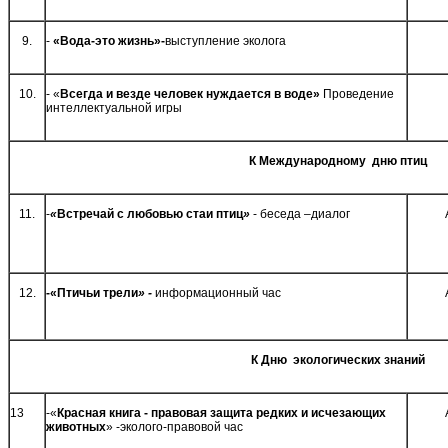
9.
-
«Вода-это жизнь»-
выступление эколога
10.
- «
Всегда и везде человек нуждается в воде»
Проведение
интеллектуальной игры
К Международному дню птиц
11.
-
«
Встречай с любовью стаи птиц
»
- беседа –диалог
12.
-«Птичьи трели
» -
информационный час
К Дню экологических знаний
13
-«
Красная книга - правовая защита редких и исчезающих
животных
» -эколого-правовой час