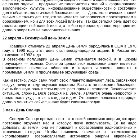
основная задача – продвижение экологических знаний и формирование
экологической культуры, информирование общественности о состоянии
дел в области экологической безопасности. День экологических знаний
значим не только для тех, кто занимается экологическим просвещением и
образованием, но и для всех людей планеты, так как сегодня речь идет об
экологизации всей нашей жизни, а любое природоохранное мероприятие
должно опираться на экологические знания.
22 апреля – Всемирный день Земли
Традиция отмечать 22 апреля День Земли зародилась в США в 1970
году, в 1990 году этот день стал международной акцией. В России его
отмечают с 1992 года.
В северном полушарии День Земли отмечается весной, а в Южном
полушарии — осенью. Основной целью этой всемирной акции является
привлечение внимания общества и каждого человека планеты к
проблемам Земли, к проблемам ее окружающей среды.
Как известно, люди сами губят свою планету: вырубают леса, загрязняют
воздух, почву и воду, осушают водоемы. Все это не проходит бесследно,
очень большую роль в этом играет рост промышленности. Экологическая
ситуация, сложившаяся сегодня на Земле, является очень непростой и
продолжает ухудшаться с каждым годом. Отношение человека к природе
должно меняться сейчас, иначе будет слишком поздно.
3 мая - День Солнца
Сегодня Солнце прежде всего – это возобновляемая энергия, которая
постоянно окружает нас и которую легко использовать. Ее не надо
добывать из земли, она не приводит к образованию радиоактивных и
токсичных отходов. Чтобы привлечь внимание к возможностям
использования возобновляемых источников энергии европейское