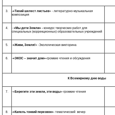
3.
-
«Тихий шелест листьев
» - литературно-музыкальная
композиция
4.
-
«Мы дети Земли
» -
конкурс творческих работ для
специальных (коррекционных) образовательных учреждений
5.
-
«Живи, Земля!
»
-
Экологическая викторина
6.
-
«ЭКОС – значит дом»-
громкие чтения и обсуждения
К Всемирному дню воды
7.
-«
Берегите эти земли, эти воды
»-громкие чтения
8.
-«Капель тонкий перезвон»-
тематический вечер