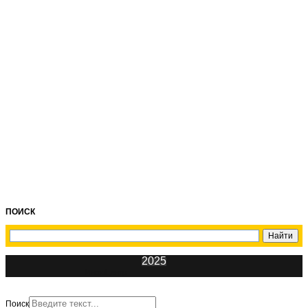
ПОИСК
2025
ИнфоЦентр
Поиск