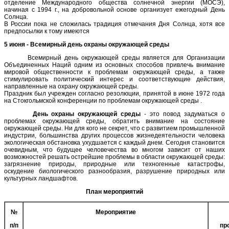
отделение Международного общества солнечной энергии (МОСЭ),
начиная с 1994 г., на добровольной основе организует ежегодный День
Солнца.
В России пока не сложилась традиция отмечания Дня Солнца, хотя все
предпосылки к тому имеются
5 июня - Всемирный день охраны окружающей среды
Всемирный день окружающей среды является для Организации
Объединенных Наций одним из основных способов привлечь внимание
мировой общественности к проблемам окружающей среды, а также
стимулировать политический интерес и соответствующие действия,
направленные на охрану окружающей среды.
Праздник был учрежден согласно резолюции, принятой в июне 1972 года
на Стокгольмской конференции по проблемам окружающей среды .
День охраны окружающей среды
- это повод задуматься о
проблемах окружающей среды, обратить внимание на состояние
окружающей среды. Ни для кого не секрет, что с развитием промышленной
индустрии, большинства других процессов жизнедеятельности человека
экологическая обстановка ухудшается с каждый днем. Сегодня становится
очевидным, что будущее человечества во многом зависит от наших
возможностей решать острейшие проблемы в области окружающей среды:
загрязнение природы, природные или техногенные катастрофы,
оскудение биологического разнообразия, разрушение природных или
культурных ландшафтов.
План мероприятий
№
Мероприятие
п/п
пр