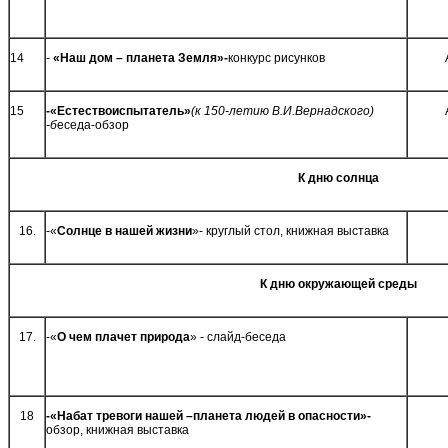
14
-
«Наш дом – планета Земля»-
конкурс рисунков
15
-«Естествоиспытатель»
(к 150-летию В.И.Вернадского)
-б
еседа-обзор
К дню солнца
16.
-«
Солнце в нашей жизни
»- круглый стол, книжная выставка
К дню окружающей среды
17.
-«
О чем плачет природа
» - слайд-беседа
18
-«Набат тревоги нашей –планета людей в опасности»-
обзор, книжная выставка