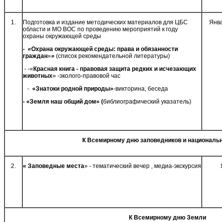
1.
Подготовка и издание методических материалов для ЦБС
Янв
области и МО ВОС по проведению мероприятий к году
охраны окружающей среды
- «
Охрана окружающей среды: права и обязанности
граждан
»
»
(список рекомендательной литературы)
- -«
Красная книга - правовая защита редких и исчезающих
животных
» -эколого-правовой час
-
«Знатоки родной природы»
-викторина, беседа
- «Земля наш общий дом» (
библиографический указатель)
К Всемирному дню заповедников и националь
2.
« Заповедные места
» - тематический вечер , медиа-экскурсия
К Всемирному дню Земли