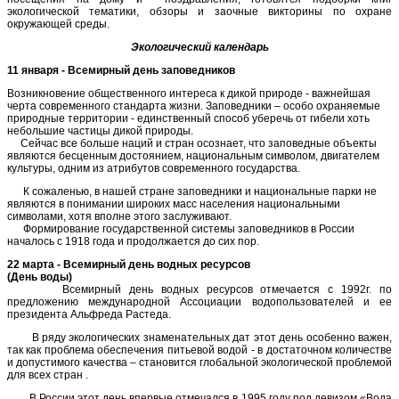
экологической тематики, обзоры и заочные викторины по охране
окружающей среды.
Экологический календарь
11 января - Всемирный день заповедников
Возникновение общественного интереса к дикой природе - важнейшая
черта современного стандарта жизни. Заповедники – особо охраняемые
природные территории - единственный способ уберечь от гибели хоть
небольшие частицы дикой природы.
Сейчас все больше наций и стран осознает, что заповедные объекты
являются бесценным достоянием, национальным символом, двигателем
культуры, одним из атрибутов современного государства.
К сожаленью, в нашей стране заповедники и национальные парки не
являются в понимании широких масс населения национальными
символами, хотя вполне этого заслуживают.
Формирование государственной системы заповедников в России
началось с 1918 года и продолжается до сих пор.
22 марта - Всемирный день водных ресурсов
(День воды)
Всемирный день водных ресурсов отмечается с 1992г. по
предложению международной Ассоциации водопользователей и ее
президента Альфреда Растеда.
В ряду экологических знаменательных дат этот день особенно важен,
так как проблема обеспечения питьевой водой - в достаточном количестве
и допустимого качества – становится глобальной экологической проблемой
для всех стран .
В России этот день впервые отмечался в 1995 году под девизом «Вода