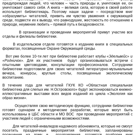
предупреждая людей, что человек – часть природы и, уничтожая ее, он
уничтожает самого себя. А книга – великая сила, которую в своей работе
использует библиотекарь. Поэтому наши задачи – посредством книг
«образумить» читателей, привить им чувство уважения к окружающей
среде, подвести их к выводу, что равнодушие, жестокость по отношению к
природе, неумение любить – прямой путь к бездуховности.
В организации и проведении мероприятий примут участие все
отделы и филиалы библиотеки.
В издательском отделе готовятся к изданию книги в специальных
форматах, посвященные Охране Окружающей среды.
Вот уже более 10-ти лет при библиотеке работает клубы
«Эдельвейс» и
«Родничок».
Для их участников будут организовываться встречи с
опытными цветоводами, консультации профессионалов. Сотрудники
библиотеки подготовили для своих читателей литературно-музыкальные
вечера, конкурсы, круглые столы, посвященные экологическому
воспитанию.
В течение года для читателей ГКУК КО «Областная специальная
библиотека для слепых им. Н.Островского» будут экспонироваться книжно-
иллюстративные выставки всех видов изданий из цикла «Экология как
образ жизни
».
Осуществляя свою методическую функцию, сотрудники библиотеки
готовят сценарии и методические разработки, которые могут быть
использованы в ЦБС области и МО ВОС при проведении мероприятий с
участием людей с ограниченными возможностями.
Для читателей-инвалидов надомного абонемента, которые не смогут
посетить праздничные мероприятия библиотеки, запланированы
посещения на дому и поздравления, готовятся подборки книг