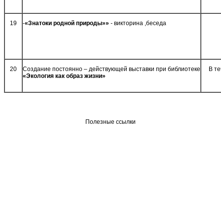
19
-
«Знатоки родной природы»»
-
викторина ,беседа
20
Создание постоянно – действующей выставки при библиотеке
В те
«Экология как образ жизни»
Полезные ссылки