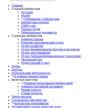
Главная
О нашей библиотеке
История
Музей
">
Публикации о библиотеке
Библиотека сегодня
СМИ о нас
Охрана труда
Официальные документы
Структура библиотеки
Администрация
Планово-экономический отдел
Отдел развития
Отдел формирования фондов и каталогов
Отдел обслуживания
Отдел тифлоинформационных технологий
Читальный зал
Издательский отдел
Клубы
Центры
Издательская деятельность
">
В помощь библиотекарю
Визитная карточка
">
Правила пользования библиотекой
Административный регламент
Режим работы
Схема проезда
Тифло-каталог
Социальное партнерство
">
Контактная информация
Независимая оценка качества услуг