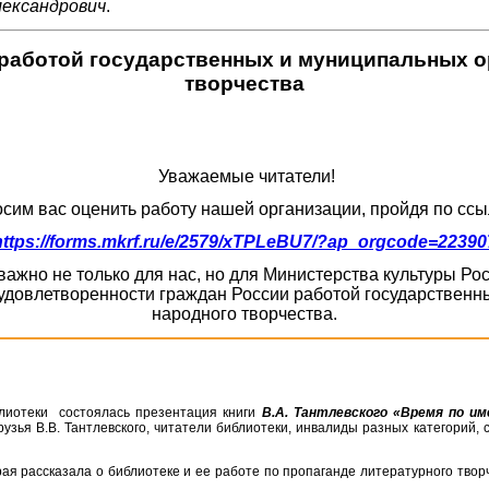
лександрович
.
работой государственных и муниципальных ор
творчества
Уважаемые читатели!
сим вас оценить работу нашей организации, пройдя по ссы
https://forms.mkrf.ru/e/2579/xTPLeBU7/?ap_orgcode=22390
ажно не только для нас, но для Министерства культуры Р
удовлетворенности граждан России работой государственны
народного творчества.
лиотеки состоялась презентация книги
В.А. Тантлевского «Время по им
рузья В.В. Тантлевского, читатели библиотеки, инвалиды разных категорий,
ая рассказала о библиотеке и ее работе по пропаганде литературного твор