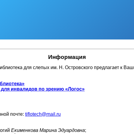
Информация
иблиотека для слепых им. Н. Островского предлагает к Ва
иблиотека»
для инвалидов по зрению «Логос»
ной почте:
tiflotech@mail.ru
логий
Екименкова Марина Эдуардовна
;