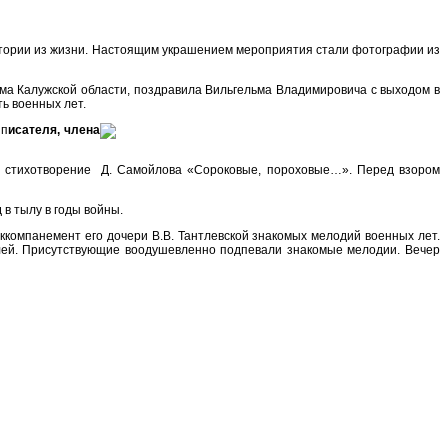
 истории из жизни. Настоящим украшением мероприятия стали фотографии из
зма Калужской области, поздравила Вильгельма Владимировича с выходом в
ть военных лет.
 п
исателя, члена
ла стихотворение Д. Самойлова «Сороковые, пороховые…». Перед взором
 в тылу в годы войны.
ккомпанемент его дочери В.В. Тантлевской знакомых мелодий военных лет.
лей. Присутствующие воодушевленно подпевали знакомые мелодии. Вечер