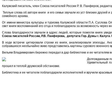
Калужский писатель, член Союза писателей России Р. В. Панферов, редактор-
Теплые слова об авторе книги и его семье звучали из уст близких друзей
семейного архива.
От имени министра культуры и туризма Калужской области П.А. Суслова О
свет книги воспоминаний его отца и поблагодарила за возможность через кн
Слова благодарности звучали в адрес людей, которые помогли книге увиде
Союза писателей России, Р.В. Панферова,
депутата Гор. Думы г. Калуга
А
В ходе встречи цитировали строки из книги, анализировали эпизоды. 
собравшихся необычайно живо представились картины сурового военного в
Вильям Владимирович бережно передал в дар библиотеке и ее читателям кни
Долгожданным по
Удивительный го
прошел в теплой дружеской обстановке.
Библиотека и ее читатели поблагодарили исполнителей и вручили красивы