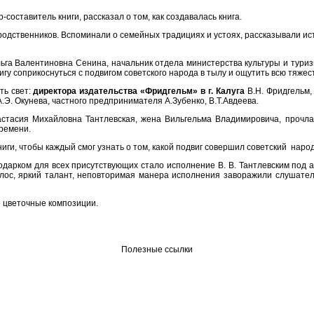
составитель книги, рассказал о том, как создавалась книга.
 и родственников. Вспоминали о семейных традициях и устоях, рассказывали
льга Валентиновна Сенина, начальник отдела министерства культуры и тури
игу соприкоснуться с подвигом советского народа в тылу и ощутить всю тяжес
ть свет:
директора издательства «Фридгельм» в г. Калуга
В.Н. Фридгельм,
.Э. Окунева, частного предпринимателя А.Зубенко, В.Т.Авдеева.
Анастасия Михайловна Тантлевская, жена Вильгельма Владимировича, проч
ремени.
ги, чтобы каждый смог узнать о том, какой подвиг совершил советский народ
дарком для всех присутствующих стало исполнение В. В. Тантлевским под а
лос, яркий талант, неповторимая манера исполнения заворажили слушате
е цветочные композиции.
Полезные ссылки