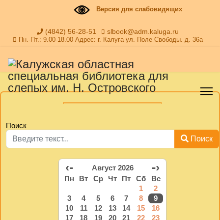
Версия для слабовидящих
(4842) 56-28-51
slbook@adm.kaluga.ru
Пн.-Пт.: 9.00-18.00 Адрес: г. Калуга ул. Поле Свободы. д. 36а
Поиск
Поиск
‹-
-›
Август 2026
Пн
Вт
Ср
Чт
Пт
Сб
Вс
1
2
3
4
5
6
7
8
9
10
11
12
13
14
15
16
17
18
19
20
21
22
23