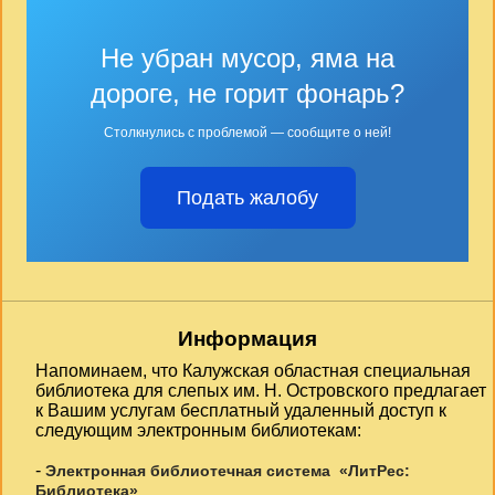
Не убран мусор, яма на
дороге, не горит фонарь?
Столкнулись с проблемой — сообщите о ней!
Подать жалобу
Информация
Напоминаем, что Калужская областная специальная
библиотека для слепых им. Н. Островского предлагает
к Вашим услугам бесплатный удаленный доступ к
следующим электронным библиотекам:
-
Электронная библиотечная система «ЛитРес:
Библиотека»