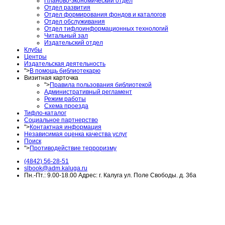
Планово-экономический отдел
Отдел развития
Отдел формирования фондов и каталогов
Отдел обслуживания
Отдел тифлоинформационных технологий
Читальный зал
Издательский отдел
Клубы
Центры
Издательская деятельность
">
В помощь библиотекарю
Визитная карточка
">
Правила пользования библиотекой
Административный регламент
Режим работы
Схема проезда
Тифло-каталог
Социальное партнерство
">
Контактная информация
Независимая оценка качества услуг
Поиск
">
Противодействие терроризму
(4842) 56-28-51
slbook@adm.kaluga.ru
Пн.-Пт.: 9.00-18.00 Адрес: г. Калуга ул. Поле Свободы. д. 36а