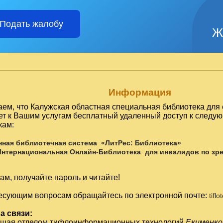
Подать жалобу
Ж
Информация
ем, что Калужская областная специальная библиотека для 
ет к Вашим услугам бесплатный удаленный доступ к след
кам:
нная библиотечная система «ЛитРес: Библиотека»
Интернациональная Онлайн-Библиотека для инвалидов по зр
м, получайте пароль и читайте!
есующим вопросам обращайтесь по электронной почте:
tifl
а связи:
ющая отделом тифлоинформационных технологий
Екименко