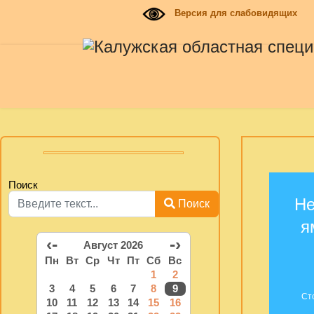
Версия для слабовидящих
Поиск
Не
Поиск
я
‹-
-›
Август 2026
Пн
Вт
Ср
Чт
Пт
Сб
Вс
1
2
3
4
5
6
7
8
9
Ст
10
11
12
13
14
15
16