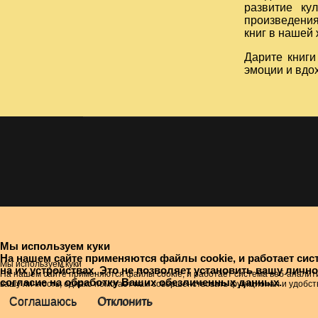
развитие ку
произведения
книг в нашей 
Дарите книги
эмоции и вдо
Мы используем куки
На нашем сайте применяются файлы cookie, и работает си
Мы используем куки
на их устройствах. Это не позволяет установить вашу лич
На нашем сайте применяются файлы cookie, и работает система веб-аналити
согласие на обработку Ваших обезличенных данных.
вашу личность, однако помогает нам совершенствовать функционал и удобст
Соглашаюсь
Отклонить
Соглашаюсь
Отклонить