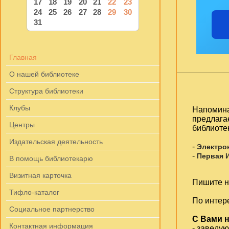
17
18
19
20
21
22
23
24
25
26
27
28
29
30
31
Главная
О нашей библиотеке
Структура библиотеки
Клубы
Напомина
предлага
Центры
библиоте
Издательская деятельность
-
Электро
-
Первая 
В помощь библиотекарю
Визитная карточка
Пишите на
Тифло-каталог
По интер
Социальное партнерство
С Вами н
Контактная информация
- заведу