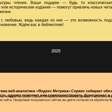
льтуры чтения. Ваши подарки — будь то классическа
 или исторические издания — помогут привлечь новых чита
жизни.
 с любовью, ведь каждая из них — это возможность пода
хновение. Ждём вас в библиотеке!
2025
ИнфоЦентр
стема веб-аналитики «Яндекс Метрика».Сервис собирает об
ность, однако помогает нам совершенствовать функционал и
ки «Яндекс Метрика».Сервис собирает обезличенные данные о посетителях, 
во сайта. Продолжая пользоваться сайтом, вы даёте согласие на обработку