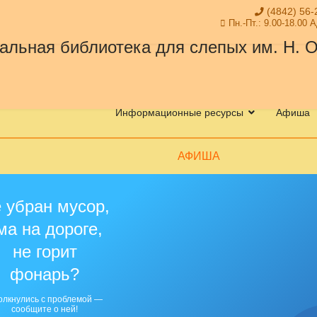
(4842) 56-
Пн.-Пт.: 9.00-18.00 
Информационные ресурсы
Афиша
АФИША
 убран мусор,
ма на дороге,
не горит
фонарь?
олкнулись с проблемой —
сообщите о ней!