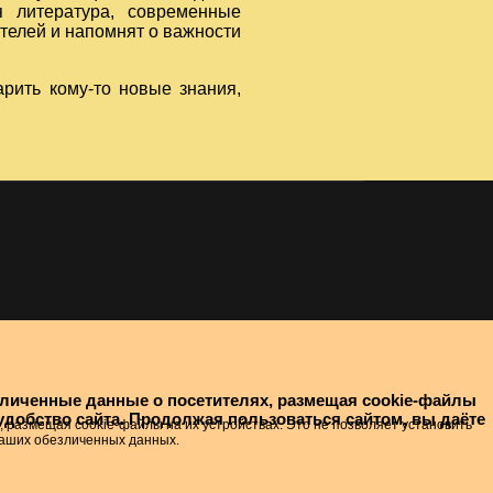
я литература, современные
телей и напомнят о важности
рить кому-то новые знания,
езличенные данные о посетителях, размещая cookie-файлы
 удобство сайта. Продолжая пользоваться сайтом, вы даёте
размещая cookie-файлы на их устройствах. Это не позволяет установить
 Ваших обезличенных данных.