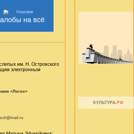
алобы на всё
слепых им. Н. Островского
ующим электронным
ению «Логос»
otech@mail.ru
ва Марина Эдуардовна
;