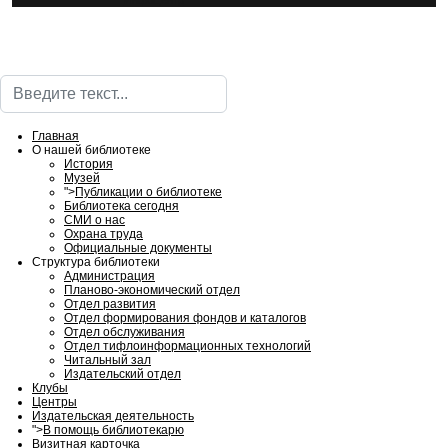
ИнфоЦентр
Поиск
Главная
О нашей библиотеке
История
Музей
">
Публикации о библиотеке
Библиотека сегодня
СМИ о нас
Охрана труда
Официальные документы
Структура библиотеки
Администрация
Планово-экономический отдел
Отдел развития
Отдел формирования фондов и каталогов
Отдел обслуживания
Отдел тифлоинформационных технологий
Читальный зал
Издательский отдел
Клубы
Центры
Издательская деятельность
">
В помощь библиотекарю
Визитная карточка