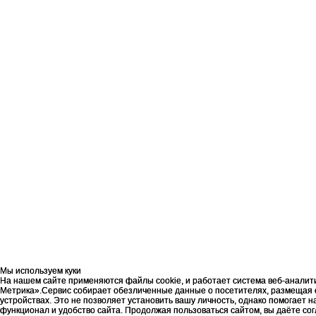
Мы используем куки
Мы используем куки
На нашем сайте применяются файлы cookie, и работает система веб-аналит
На нашем сайте применяются файлы cookie, и работает система веб-аналит
Метрика».Сервис собирает обезличенные данные о посетителях, размещая 
Метрика».Сервис собирает обезличенные данные о посетителях, размещая 
устройствах. Это не позволяет установить вашу личность, однако помогает 
устройствах. Это не позволяет установить вашу личность, однако помогает 
функционал и удобство сайта. Продолжая пользоваться сайтом, вы даёте со
функционал и удобство сайта. Продолжая пользоваться сайтом, вы даёте со