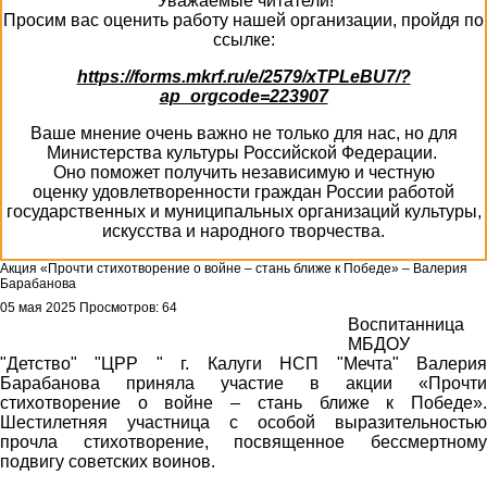
Уважаемые читатели!
Просим вас оценить работу нашей организации, пройдя по
ссылке:
https://forms.mkrf.ru/e/2579/xTPLeBU7/?
ap_orgcode=223907
Ваше мнение очень важно не только для нас, но для
Министерства культуры Российской Федерации.
Оно поможет получить независимую и честную
оценку удовлетворенности граждан России работой
государственных и муниципальных организаций культуры,
искусства и народного творчества.
Акция «Прочти стихотворение о войне – стань ближе к Победе» – Валерия
Барабанова
05 мая 2025
Просмотров: 64
Воспитанница
МБДОУ
"Детство" "ЦРР " г. Калуги НСП "Мечта" Валерия
Барабанова приняла участие в акции «Прочти
стихотворение о войне – стань ближе к Победе».
Шестилетняя участница с особой выразительностью
прочла стихотворение, посвященное бессмертному
подвигу советских воинов.