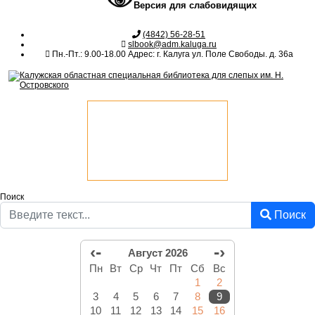
Версия для слабовидящих
(4842) 56-28-51
slbook@adm.kaluga.ru
Пн.-Пт.: 9.00-18.00 Адрес: г. Калуга ул. Поле Свободы. д. 36а
Поиск
Поиск
‹-
-›
Август 2026
Пн
Вт
Ср
Чт
Пт
Сб
Вс
1
2
3
4
5
6
7
8
9
10
11
12
13
14
15
16