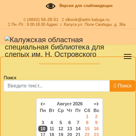
Версия для слабовидящих
(4842) 56-28-51
slbook@adm.kaluga.ru
Пн.-Пт.: 9.00-18.00 Адрес: г. Калуга ул. Поле Свободы. д. 36а
Поиск
Поиск
‹-
-›
Август 2026
Пн
Вт
Ср
Чт
Пт
Сб
Вс
1
2
3
4
5
6
7
8
9
10
11
12
13
14
15
16
17
18
19
20
21
22
23