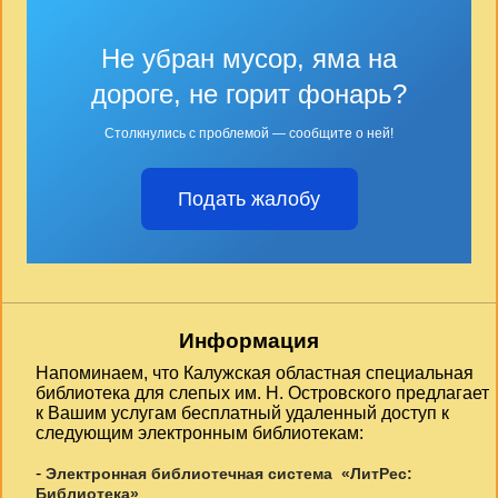
Не убран мусор, яма на
дороге, не горит фонарь?
Столкнулись с проблемой — сообщите о ней!
Подать жалобу
Информация
Напоминаем, что Калужская областная специальная
библиотека для слепых им. Н. Островского предлагает
к Вашим услугам бесплатный удаленный доступ к
следующим электронным библиотекам:
-
Электронная библиотечная система «ЛитРес:
Библиотека»