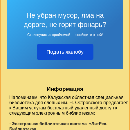
Не убран мусор, яма на
дороге, не горит фонарь?
Столкнулись с проблемой — сообщите о ней!
Подать жалобу
Информация
Напоминаем, что Калужская областная специальная
библиотека для слепых им. Н. Островского предлагает
к Вашим услугам бесплатный удаленный доступ к
следующим электронным библиотекам:
-
Электронная библиотечная система «ЛитРес:
Библиотека»