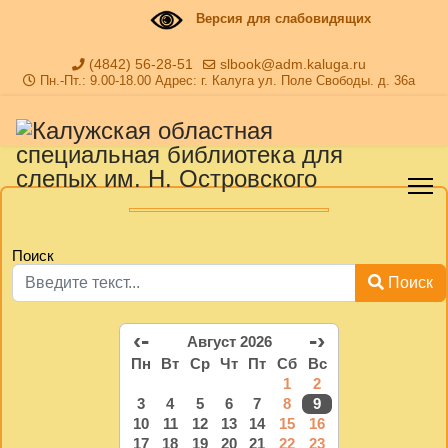
Версия для слабовидящих
(4842) 56-28-51
slbook@adm.kaluga.ru
Пн.-Пт.: 9.00-18.00 Адрес: г. Калуга ул. Поле Свободы. д. 36а
Поиск
Поиск
‹-
-›
Август 2026
Пн
Вт
Ср
Чт
Пт
Сб
Вс
1
2
3
4
5
6
7
8
9
10
11
12
13
14
15
16
17
18
19
20
21
22
23