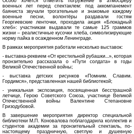
Особо хочется отметить погружение в атмосферу
военных лет перед спектаклем: под аккомпанемент
баяниста звучали трогательные и знакомые каждому
военные песни, волонтёры раздавали гостям
Георгиевские ленточки, проходила акция «Блокадный
хлеб»: участникам выдавали те самые 125 граммов
жизни – реалистичные кусочки хлеба, символизирующие
норму пайка в осажденном Ленинграде.
В рамках мероприятия работали несколько выставок:
- выставка-реквием «От крестильной рубашки...», которая
пронзительно рассказала о «Пути солдата» в годы
Великой Отечественной войны;
- выставка детских рисунков «Помним. Славим.
Гордимся», представленная нашей библиотекой;
- уникальная экспозиция, посвященная бесстрашной
летчице, Герою Советского Союза, участнице Великой
Отечественной войны Валентине Степановне
Гризодубовой.
В завершение мероприятия директор специальной
библиотеки М.П. Коновалова поблагодарила коллектив и
студентов академии за пронзительный спектакль, по-
настоящему праздничную, светлую и душевную