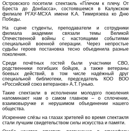
Островского посетили спектакль «Плечом к плечу. От
Бреста до Донбасса», состоявшемся в Калужском
филиале РГАУ-МСХА имени К.А. Тимирязева ко Дню
Победы.
На сцене студенты, преподаватели и сотрудники
филиала академии связали темы Великой
Отечественной войны с настоящими событиями
специальной военной операции. Через непростые
судьбы героев постановка тесно объединила разные
поколения.
Среди почётных гостей были участники СВО,
родственники погибших бойцов, а также ветераны
боевых действий, в том числе надёжный друг
специальной библиотеки, председатель КОО ВОО
«Российский союз ветеранов» А.Т. Гунько.
Такие спектакли в исполнении молодого поколения
напоминают нам о самом главном – о сплочении,
взаимовыручке и нерушимом объединении нашего
общества.
Искренние слёзы на глазах зрителей во время спектакля
стали лучшим свидетельством силы искусства и памяти.