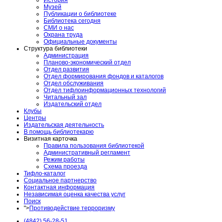
Музей
Публикации о библиотеке
Библиотека сегодня
СМИ о нас
Охрана труда
Официальные документы
Структура библиотеки
Администрация
Планово-экономический отдел
Отдел развития
Отдел формирования фондов и каталогов
Отдел обслуживания
Отдел тифлоинформационных технологий
Читальный зал
Издательский отдел
Клубы
Центры
Издательская деятельность
В помощь библиотекарю
Визитная карточка
Правила пользования библиотекой
Административный регламент
Режим работы
Схема проезда
Тифло-каталог
Социальное партнерство
Контактная информация
Независимая оценка качества услуг
Поиск
">
Противодействие терроризму
(4842) 56-28-51