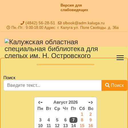
Версия для
слабовидящих
(4842) 56-28-51
slbook@adm.kaluga.ru
Пн.-Пт.: 9.00-18.00 Адрес: г. Калуга ул. Поле Свободы. д. 36а
Поиск
Поиск
‹-
-›
Август 2026
Пн
Вт
Ср
Чт
Пт
Сб
Вс
1
2
3
4
5
6
7
8
9
10
11
12
13
14
15
16