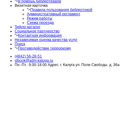
">
В помощь библиотекарю
Визитная карточка
">
Правила пользования библиотекой
Административный регламент
Режим работы
Схема проезда
Тифло-каталог
Социальное партнерство
">
Контактная информация
Независимая оценка качества услуг
Поиск
">
Противодействие терроризму
(4842) 56-28-51
slbook@adm.kaluga.ru
Пн.-Пт.: 9.00-18.00 Адрес: г. Калуга ул. Поле Свободы. д. 36а