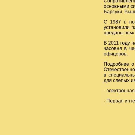
Сопротивлени
основными си
Барсуки, Выш
С 1987 г. п
установили п
преданы земл
В 2011 году 
часовня в че
офицеров.
Подробнее о
Отечественной
в специальны
для слепых им
- электронная
- Первая инт