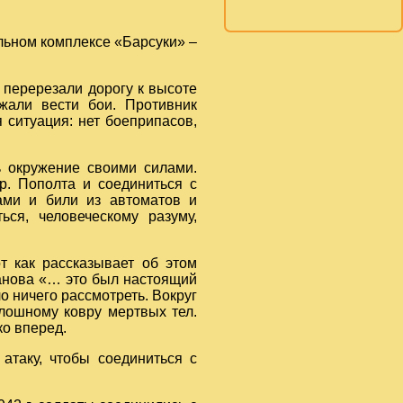
льном комплексе «Барсуки» –
 перерезали дорогу к высоте
лжали вести бои. Противник
 ситуация: нет боеприпасов,
 окружение своими силами.
р. Пополта и соединиться с
ами и били из автоматов и
ься, человеческому разуму,
т как рассказывает об этом
анова «… это был настоящий
о ничего рассмотреть. Вокруг
плошному ковру мертвых тел.
ко вперед.
атаку, чтобы соединиться с