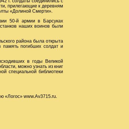
42 г. солдаты соединились с
ти, прилегающие к деревням
олты «Долиной Смерти».
зии 50-й армии в Барсуках
останков наших воинов были
льского района была открыта
в память погибших солдат и
исходивших в годы Великой
бласти, можно узнать из книг
ной специальной библиотеки
ию «Логос»
www.Av3715.ru
.