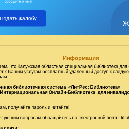
сообщите о ней!
Подать жалобу
Ж
Информация
ем, что Калужская областная специальная библиотека для 
ет к Вашим услугам бесплатный удаленный доступ к след
кам:
онная библиотечная система «ЛитРес: Библиотека»
 Интернациональная Онлайн-Библиотека для инвалидо
м, получайте пароль и читайте!
есующим вопросам обращайтесь по электронной почте:
tifl
а связи: