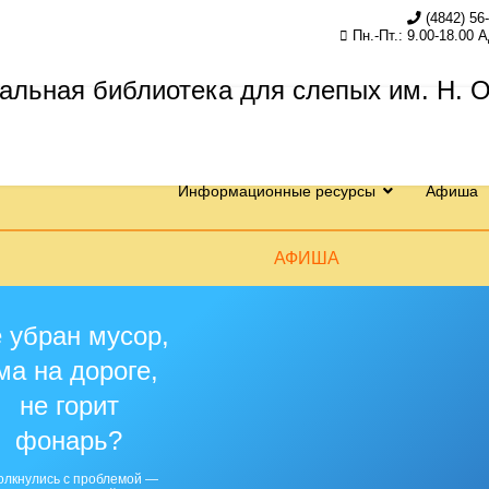
(4842) 56
Пн.-Пт.: 9.00-18.00 
Информационные ресурсы
Афиша
АФИША
 убран мусор,
ма на дороге,
не горит
фонарь?
олкнулись с проблемой —