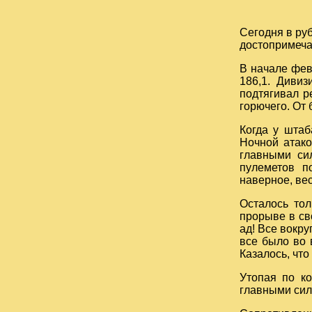
Сегодня в ру
достопримеча
В начале фев
186,1. Дивиз
подтягивал р
горючего. От
Когда у шта
Ночной атако
главными си
пулеметов по
наверное, ве
Осталось тол
прорыве в св
ад! Все вокру
все было во 
Казалось, что
Утопая по ко
главными сил