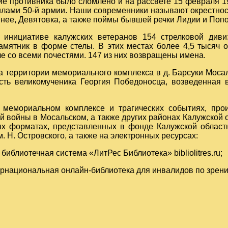
е противника было сломлено и на рассвете 15 февраля 19
лами 50-й армии. Наши современники называют окрестнос
нее, Девятовка, а также поймы бывшей речки Лидии и Поп
о инициативе калужских ветеранов 154 стрелковой диви
амятник в форме стелы. В этих местах более 4,5 тысяч 
е со всеми почестями. 147 из них возвращены имена.
на территории мемориального комплекса в д. Барсуки Моса
сть великомученика Георгия Победоносца, возведенная 
 мемориальном комплексе и трагических событиях, про
 войны в Мосальском, а также других районах Калужской о
х форматах, представленных в фонде Калужской област
. Н. Островского, а также на электронных ресурсах:
 библиотечная система «ЛитРес Библиотека» bibliolitres.ru;
ернациональная онлайн-библиотека для инвалидов по зрен