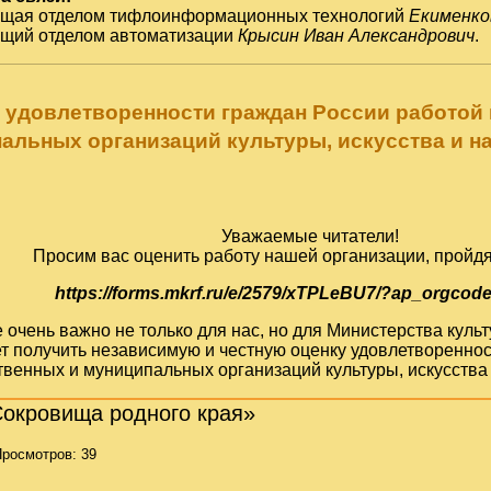
ющая отделом тифлоинформационных технологий
Екименко
ющий отделом автоматизации
Крысин Иван Александрович
.
 удовлетворенности граждан России работой
альных организаций культуры, искусства и н
Уважаемые читатели!
Просим вас оценить работу нашей организации, пройдя
https://forms.mkrf.ru/e/2579/xTPLeBU7/?ap_orgcod
очень важно не только для нас, но для Министерства кул
т получить независимую и честную оценку удовлетвореннос
твенных и муниципальных организаций культуры, искусства 
Сокровища родного края»
росмотров: 39