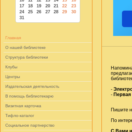
17
18
19
20
21
22
23
24
25
26
27
28
29
30
31
Главная
О нашей библиотеке
Структура библиотеки
Клубы
Напомина
предлага
Центры
библиоте
Издательская деятельность
-
Электр
-
Первая
В помощь библиотекарю
Визитная карточка
Пишите на
Тифло-каталог
По интер
Социальное партнерство
С Вами н