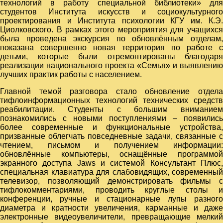
технологий в работу специальной библиотеки» для
студентов Института искусств и социокультурного
проектирования и Института психологии КГУ им. К.Э.
Циолковского. В рамках этого мероприятия для учащихся
была проведена экскурсия по обновлённым отделам,
показана совершенно новая территория по работе с
детьми, которые были отремонтированы благодаря
реализации национального проекта «Семья» и выявлению
лучших практик работы с населением.
Главной темой разговора стало обновление отдела
тифлоинформационных технологий технических средств
реабилитации. Студенты с большим вниманием
познакомились с новыми поступлениями – появились
более современные и функциональные устройства,
призванные облегчать повседневные задачи, связанные с
чтением, письмом и получением информации:
обновлённые компьютеры, оснащённые программой
экранного доступа Jaws и системой Консультант Плюс,
специальная клавиатура для слабовидящих, современный
телевизор, позволяющий демонстрировать фильмы с
тифлокомментариями, проводить круглые столы и
конференции, ручные и стационарные лупы разного
диаметра и кратности увеличения, карманные и даже
электронные видеоувеличители, превращающие мелкий