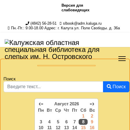
Версия для
слабовидящих
(4842) 56-28-51
slbook@adm.kaluga.ru
Пн.-Пт.: 9.00-18.00 Адрес: г. Калуга ул. Поле Свободы. д. 36а
Поиск
Поиск
‹-
-›
Август 2026
Пн
Вт
Ср
Чт
Пт
Сб
Вс
1
2
3
4
5
6
7
8
9
10
11
12
13
14
15
16