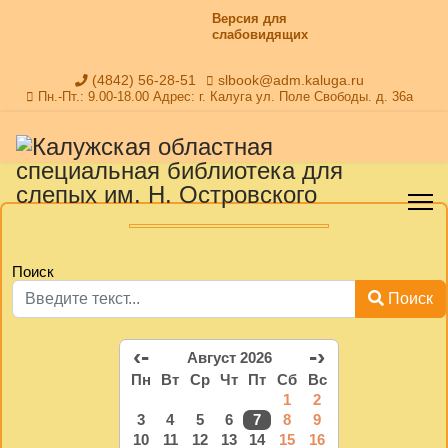
Версия для
слабовидящих
(4842) 56-28-51
slbook@adm.kaluga.ru
Пн.-Пт.: 9.00-18.00 Адрес: г. Калуга ул. Поле Свободы. д. 36а
Поиск
Поиск
‹-
-›
Август 2026
Пн
Вт
Ср
Чт
Пт
Сб
Вс
1
2
3
4
5
6
7
8
9
10
11
12
13
14
15
16