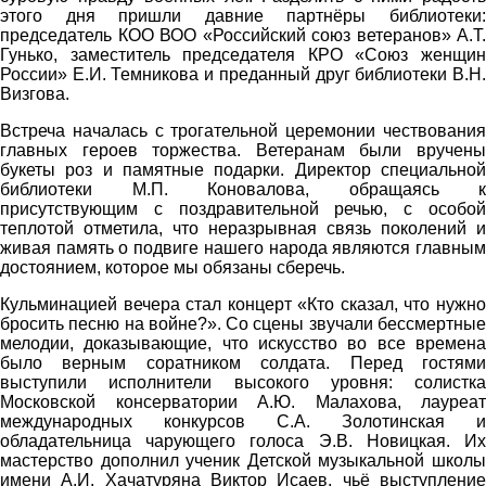
этого дня пришли давние партнёры библиотеки:
председатель КОО ВОО «Российский союз ветеранов» А.Т.
Гунько, заместитель председателя КРО «Союз женщин
России» Е.И. Темникова и преданный друг библиотеки В.Н.
Визгова.
Встреча началась с трогательной церемонии чествования
главных героев торжества. Ветеранам были вручены
букеты роз и памятные подарки. Директор специальной
библиотеки М.П. Коновалова, обращаясь к
присутствующим с поздравительной речью, с особой
теплотой отметила, что неразрывная связь поколений и
живая память о подвиге нашего народа являются главным
достоянием, которое мы обязаны сберечь.
Кульминацией вечера стал концерт «Кто сказал, что нужно
бросить песню на войне?». Со сцены звучали бессмертные
мелодии, доказывающие, что искусство во все времена
было верным соратником солдата. Перед гостями
выступили исполнители высокого уровня: солистка
Московской консерватории А.Ю. Малахова, лауреат
международных конкурсов С.А. Золотинская и
обладательница чарующего голоса Э.В. Новицкая. Их
мастерство дополнил ученик Детской музыкальной школы
имени А.И. Хачатуряна Виктор Исаев, чьё выступление