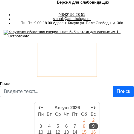
Версия для слабовидящих
(4842) 56-28-51
slbook@adm.kaluga.ru
Пн.-Пт.: 9.00-18.00 Адрес: г. Калуга ул. Поле Свободы. д. 36а
Поиск
Поиск
‹-
-›
Август 2026
Пн
Вт
Ср
Чт
Пт
Сб
Вс
1
2
3
4
5
6
7
8
9
10
11
12
13
14
15
16