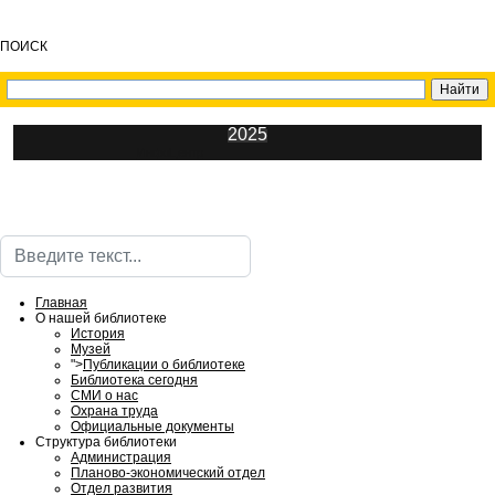
ПОИСК
2025
ИнфоЦентр
Поиск
Главная
О нашей библиотеке
История
Музей
">
Публикации о библиотеке
Библиотека сегодня
СМИ о нас
Охрана труда
Официальные документы
Структура библиотеки
Администрация
Планово-экономический отдел
Отдел развития