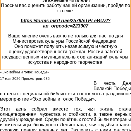
Уважаемые читатели!
Просим вас оценить работу нашей организации, пройдя по
ссылке:
https://forms.mkrf.ru/e/2579/xTPLeBU7/?
ap_orgcode=223907
Ваше мнение очень важно не только для нас, но для
Министерства культуры Российской Федерации.
Оно поможет получить независимую и честную
оценку удовлетворенности граждан России работой
государственных и муниципальных организаций культуры,
искусства и народного творчества.
«Эхо войны и голос Победы»
17 мая 2026
Просмотров: 635
В честь Дня
Великой Победы
в стенах специальной библиотеки состоялось праздничное
мероприятие «Эхо войны и голос Победы».
Этот день собрал вместе тех, чья жизнь стала
олицетворением мужества и стойкости, а также верных
друзей учреждения. Среди почётных гостей были ветераны
и жительницы блокадного Ленинграда, чьи судьбы хранят
суровую правду военных лет. Разделить с ними радость