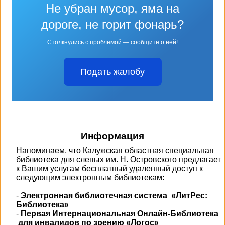
Не убран мусор, яма на
дороге, не горит фонарь?
Столкнулись с проблемой — сообщите о ней!
Подать жалобу
Информация
Напоминаем, что Калужская областная специальная
библиотека для слепых им. Н. Островского предлагает
к Вашим услугам бесплатный удаленный доступ к
следующим электронным библиотекам:
-
Электронная библиотечная система «ЛитРес:
Библиотека»
-
Первая Интернациональная Онлайн-Библиотека
для инвалидов по зрению «Логос»