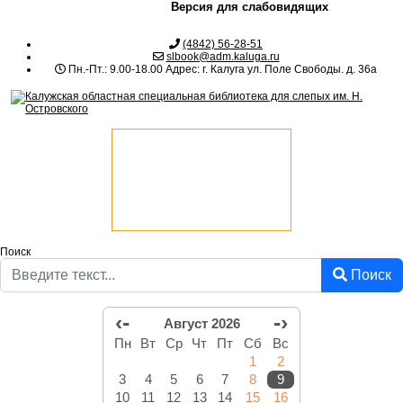
Версия для слабовидящих
(4842) 56-28-51
slbook@adm.kaluga.ru
Пн.-Пт.: 9.00-18.00 Адрес: г. Калуга ул. Поле Свободы. д. 36а
Поиск
Поиск
‹-
-›
Август 2026
Пн
Вт
Ср
Чт
Пт
Сб
Вс
1
2
3
4
5
6
7
8
9
10
11
12
13
14
15
16