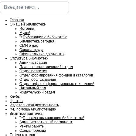
Поиск
Главная
О нашей библиотеке
История
Музей
">
Публикации о библиотеке
Библиотека сегодня
СМИ о нас
Охрана труда
Официальные документы
Структура библиотеки
Администрация
Планово-экономический отдел
Отдел развития
Отдел формирования фондов и каталогов
Отдел обслуживания
Отдел тифлоинформационных технологий
Читальный зал
Издательский отдел
Клубы
Центры
Издательская деятельность
">
В помощь библиотекарю
Визитная карточка
">
Правила пользования библиотекой
Административный регламент
Режим работы
Схема проезда
Тифло-каталог