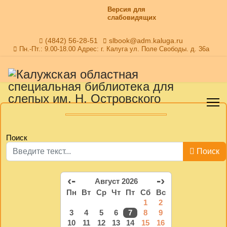
Версия для
слабовидящих
(4842) 56-28-51
slbook@adm.kaluga.ru
Пн.-Пт.: 9.00-18.00 Адрес: г. Калуга ул. Поле Свободы. д. 36а
Поиск
Поиск
‹-
-›
Август 2026
Пн
Вт
Ср
Чт
Пт
Сб
Вс
1
2
3
4
5
6
7
8
9
10
11
12
13
14
15
16