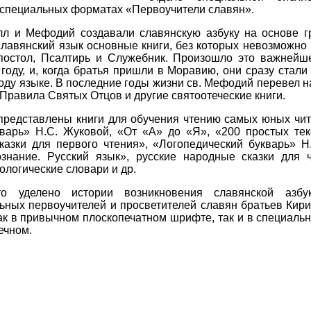
 специальных форматах «Первоучители славян».
л и Мефодий создавали славянскую азбуку на основе гр
славянский язык основные книги, без которых невозможно
постол, Псалтирь и Служебник. Произошло это важней
году, и, когда братья пришли в Моравию, они сразу стал
ду языке. В последние годы жизни св. Мефодий перевел н
 Правила Святых Отцов и другие святоотеческие книги.
представлены книги для обучения чтению самых юных чит
кварь» Н.С. Жуковой, «От «А» до «Я», «200 простых тек
казки для первого чтения», «Логопедический букварь» Н
знание. Русский язык», русские народные сказки для 
ологические словари и др.
о уделено истории возникновения славянской азбу
ьных первоучителей и просветителей славян братьев Кир
ак в привычном плоскопечатном шрифте, так и в специаль
ечном.