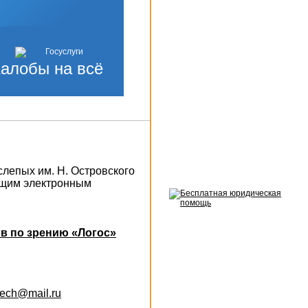
алобы на всё
слепых им. Н. Островского
ющим электронным
в по зрению «Логос»
otech@mail.ru