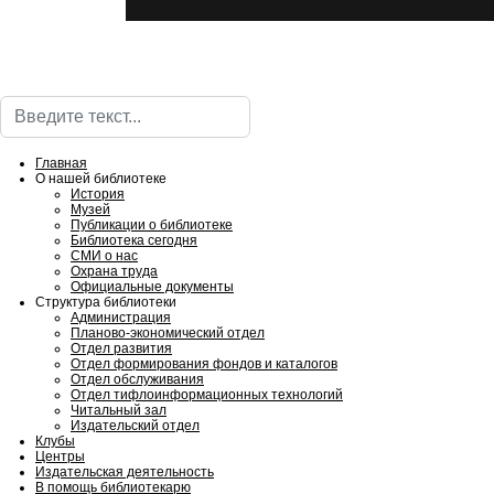
Поиск
Главная
О нашей библиотеке
История
Музей
Публикации о библиотеке
Библиотека сегодня
СМИ о нас
Охрана труда
Официальные документы
Структура библиотеки
Администрация
Планово-экономический отдел
Отдел развития
Отдел формирования фондов и каталогов
Отдел обслуживания
Отдел тифлоинформационных технологий
Читальный зал
Издательский отдел
Клубы
Центры
Издательская деятельность
В помощь библиотекарю