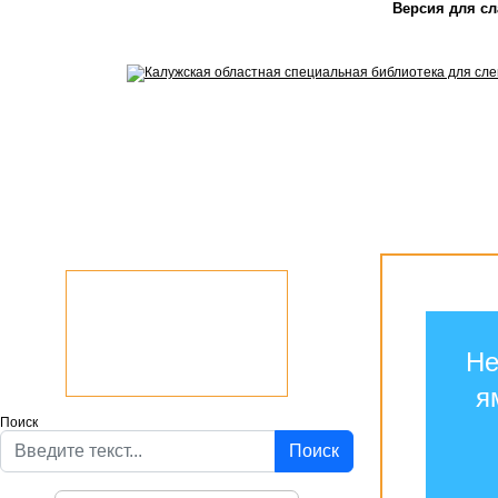
Версия для с
Не
я
Поиск
Поиск