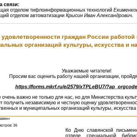
а связи:
ющая отделом тифлоинформационных технологий
Екименко
ющий отделом автоматизации
Крысин Иван Александрович
.
 удовлетворенности граждан России работой
альных организаций культуры, искусства и н
Уважаемые читатели!
Просим вас оценить работу нашей организации, пройдя
https://forms.mkrf.ru/e/2579/xTPLeBU7/?ap_orgcod
очень важно не только для нас, но для Министерства кул
т получить независимую и честную оценку удовлетвореннос
твенных и муниципальных организаций культуры, искусства 
авян»
отров: 36
Ко Дню славянской письменн
отделе специальной библи