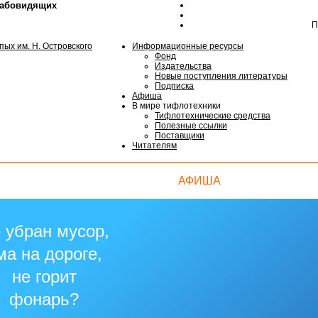
лабовидящих
П
Информационные ресурсы
Фонд
Издательства
Новые поступления литературы
Подписка
Афиша
В мире тифлотехники
Тифлотехнические средства
Полезные ссылки
Поставщики
Читателям
АФИША
 убран мусор,
ма на дороге,
не горит
фонарь?