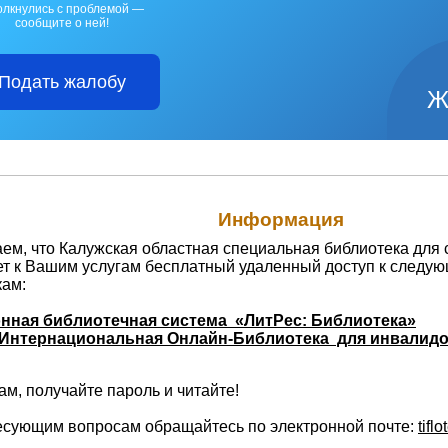
олкнулись с проблемой —
сообщите о ней!
Подать жалобу
Ж
Информация
м, что Калужская областная специальная библиотека для 
ет к Вашим услугам бесплатный удаленный доступ к следу
кам:
нная библиотечная система «ЛитРес: Библиотека»
Интернациональная Онлайн-Библиотека для инвалидо
м, получайте пароль и читайте!
есующим вопросам обращайтесь по электронной почте:
tifl