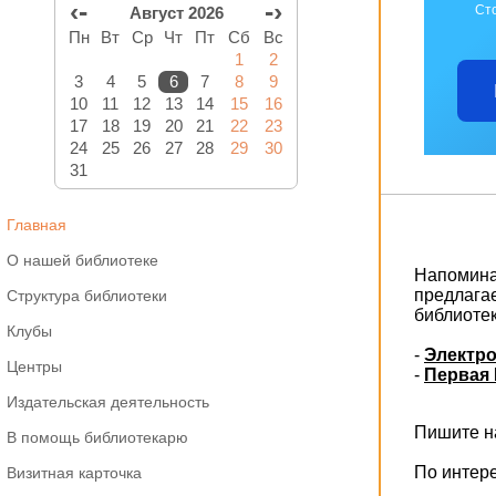
‹-
-›
Ст
Август 2026
Пн
Вт
Ср
Чт
Пт
Сб
Вс
1
2
3
4
5
6
7
8
9
10
11
12
13
14
15
16
17
18
19
20
21
22
23
24
25
26
27
28
29
30
31
Главная
О нашей библиотеке
Напоминае
предлага
Структура библиотеки
библиоте
Клубы
-
Электро
Центры
-
Первая 
Издательская деятельность
Пишите на
В помощь библиотекарю
По интер
Визитная карточка