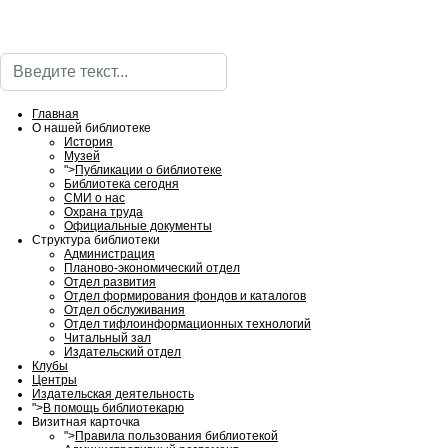
Поиск
Главная
О нашей библиотеке
История
Музей
">
Публикации о библиотеке
Библиотека сегодня
СМИ о нас
Охрана труда
Официальные документы
Структура библиотеки
Администрация
Планово-экономический отдел
Отдел развития
Отдел формирования фондов и каталогов
Отдел обслуживания
Отдел тифлоинформационных технологий
Читальный зал
Издательский отдел
Клубы
Центры
Издательская деятельность
">
В помощь библиотекарю
Визитная карточка
">
Правила пользования библиотекой