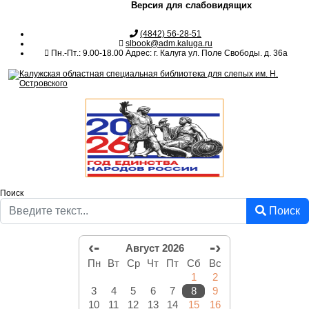
Версия для слабовидящих
(4842) 56-28-51
slbook@adm.kaluga.ru
Пн.-Пт.: 9.00-18.00 Адрес: г. Калуга ул. Поле Свободы. д. 36а
Поиск
Поиск
‹-
-›
Август 2026
Пн
Вт
Ср
Чт
Пт
Сб
Вс
1
2
3
4
5
6
7
8
9
10
11
12
13
14
15
16