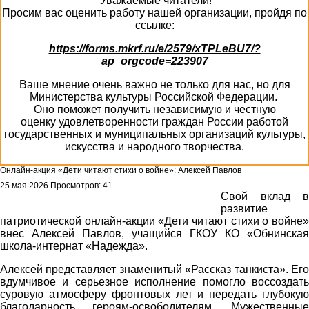
Уважаемые читатели!
Просим вас оценить работу нашей организации, пройдя по
ссылке:
https://forms.mkrf.ru/e/2579/xTPLeBU7/?
ap_orgcode=223907
Ваше мнение очень важно не только для нас, но для
Министерства культуры Российской Федерации.
Оно поможет получить независимую и честную
оценку удовлетворенности граждан России работой
государственных и муниципальных организаций культуры,
искусства и народного творчества.
Онлайн-акция «Дети читают стихи о войне»: Алексей Павлов
25 мая 2026
Просмотров: 41
Свой вклад в
развитие
патриотической онлайн-акции «Дети читают стихи о войне»
внес Алексей Павлов, учащийся ГКОУ КО «Обнинская
школа-интернат «Надежда».
Алексей представляет знаменитый «Рассказ танкиста». Его
вдумчивое и серьезное исполнение помогло воссоздать
суровую атмосферу фронтовых лет и передать глубокую
благодарность героям-освободителям. Мужественные