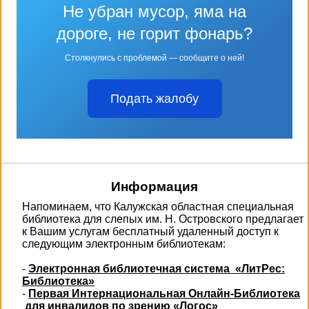
Не убран мусор, яма на
дороге, не горит фонарь?
Столкнулись с проблемой — сообщите о ней!
Подать жалобу
Информация
Напоминаем, что Калужская областная специальная
библиотека для слепых им. Н. Островского предлагает
к Вашим услугам бесплатный удаленный доступ к
следующим электронным библиотекам:
-
Электронная библиотечная система «ЛитРес:
Библиотека»
-
Первая Интернациональная Онлайн-Библиотека
для инвалидов по зрению «Логос»