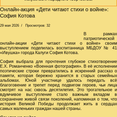
Онлайн-акция «Дети читают стихи о войне»:
София Котова
29 мая 2026
Просмотров: 32
В рамках
патриотической
онлайн-акции «Дети читают стихи о войне» своим
выступлением поделилась воспитанница МБДОУ № 41
«Ивушка» города Калуги София Котова.
София выбрала для прочтения глубокое стихотворение
Е.Х. Романченко «Военная фотография». В её исполнении
поэтические строки превратились в искренний рассказ о
памяти, которая бережно хранится в старых семейных
альбомах. Юной участнице удалось передать всё
благоговение и трепет перед подвигом героев, чьи лица
смотрят на нас сквозь десятилетия. Это трогательное и
вдумчивое выступление стало важным вкладом в
сохранение живой связи поколений, напоминая о том, что
история Великой Победы продолжает жить в сердцах
самых маленьких граждан нашей страны.