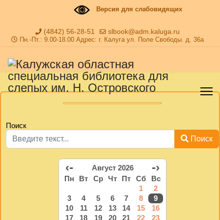
Версия для слабовидящих
(4842) 56-28-51
slbook@adm.kaluga.ru
Пн.-Пт.: 9.00-18.00 Адрес: г. Калуга ул. Поле Свободы. д. 36а
Поиск
Поиск
‹-
-›
Август 2026
Пн
Вт
Ср
Чт
Пт
Сб
Вс
1
2
3
4
5
6
7
8
9
10
11
12
13
14
15
16
17
18
19
20
21
22
23