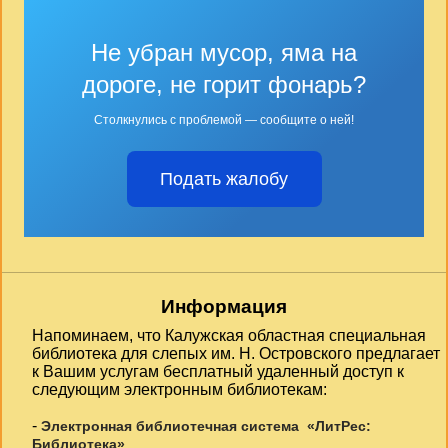
Не убран мусор, яма на
дороге, не горит фонарь?
Столкнулись с проблемой — сообщите о ней!
Подать жалобу
Информация
Напоминаем, что Калужская областная специальная
библиотека для слепых им. Н. Островского предлагает
к Вашим услугам бесплатный удаленный доступ к
следующим электронным библиотекам:
-
Электронная библиотечная система «ЛитРес:
Библиотека»