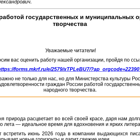
лександрович
.
работой государственных и муниципальных ор
творчества
Уважаемые читатели!
сим вас оценить работу нашей организации, пройдя по ссы
https://forms.mkrf.ru/e/2579/xTPLeBU7/?ap_orgcode=22390
ажно не только для нас, но для Министерства культуры Р
удовлетворенности граждан России работой государственны
народного творчества.
я природа расцветает во всей своей красе, даря нам дол
о лета — идеальное время для вдохновения и ярких литера
т встретить июнь 2026 года в компании выдающихся писа
ткрывает новые горизонты и дарит свежие идеи.