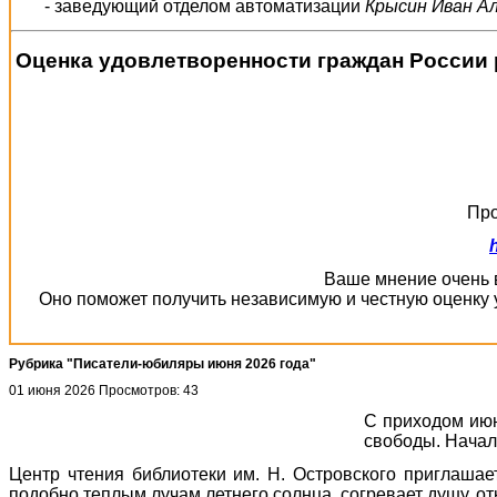
- заведующий отделом автоматизации
Крысин Иван А
Оценка удовлетворенности граждан России 
Про
Ваше мнение очень в
Оно поможет получить независимую и честную оценку 
Рубрика "Писатели-юбиляры июня 2026 года"
01 июня 2026
Просмотров: 43
С приходом июн
свободы. Начал
Центр чтения библиотеки им. Н. Островского приглашае
подобно теплым лучам летнего солнца, согревает душу, о