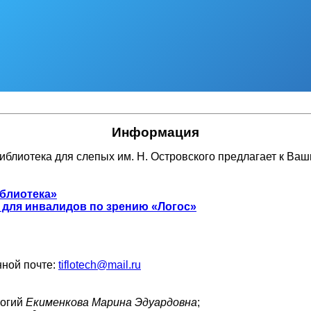
Информация
иблиотека для слепых им. Н. Островского предлагает к Ва
иблиотека»
для инвалидов по зрению «Логос»
ной почте:
tiflotech@mail.ru
логий
Екименкова Марина Эдуардовна
;