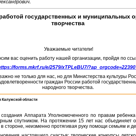
лександрович
.
работой государственных и муниципальных ор
творчества
Уважаемые читатели!
сим вас оценить работу нашей организации, пройдя по ссы
https://forms.mkrf.ru/e/2579/xTPLeBU7/?ap_orgcode=22390
ажно не только для нас, но для Министерства культуры Р
удовлетворенности граждан России работой государственны
народного творчества.
в Калужской области
создания Аппарата Уполномоченного по правам ребенка 
ным спутником. На протяжении 15 лет нас объединяет об
 в стороне, неизменно протягивая руку помощи семьям и де
гновения настоящего счастья: творческие конкурсы детск