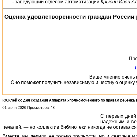
- заведующий отделом автоматизации
Крысин Иван А
Оценка удовлетворенности граждан России 
Про
Ваше мнение очень в
Оно поможет получить независимую и честную оценку 
Юбилей со дня создания Аппарата Уполномоченного по правам ребенка 
01 июня 2026
Просмотров: 48
С первых дней 
надежным и вер
печалей, — но коллектив библиотеки никогда не оставался
Вместе мы делили не только трудности, но и светлые м