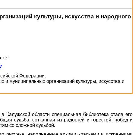
ганизаций культуры, искусства и народного
лке:
7
оссийской Федерации.
х и муниципальных организаций культуры, искусства и
в Калужской области специальная библиотека стала его
щая судьба, сотканная из радостей и горестей, побед и
тям со сложной судьбой.
ого рисунка, наполненные яркими красками и искренними