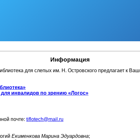
Информация
иблиотека для слепых им. Н. Островского предлагает к Ва
иблиотека»
для инвалидов по зрению «Логос»
ной почте:
tiflotech@mail.ru
логий
Екименкова Марина Эдуардовна
;