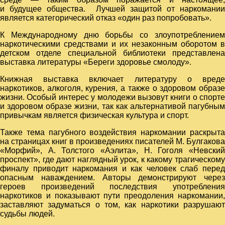
и будущее общества. Лучшей защитой от наркомании
является категорический отказ «один раз попробовать».
К Международному дню борьбы со злоупотреблением
наркотическими средствами и их незаконным оборотом в
детском отделе специальной библиотеки представлена
выставка литературы «Береги здоровье смолоду».
Книжная выставка включает литературу о вреде
наркотиков, алкоголя, курения, а также о здоровом образе
жизни. Особый интерес у молодежи вызовут книги о спорте
и здоровом образе жизни, так как альтернативой пагубным
привычкам является физическая культура и спорт.
Также тема пагубного воздействия наркомании раскрыта
на страницах книг в произведениях писателей М. Булгакова
«Морфий», А. Толстого «Аэлита», Н. Гоголя «Невский
проспект», где дают наглядный урок, к какому трагическому
финалу приводит наркомания и как человек слаб перед
опасным наваждением. Авторы демонстрируют через
героев произведений последствия употребления
наркотиков и показывают пути преодоления наркомании,
заставляют задуматься о том, как наркотики разрушают
судьбы людей.