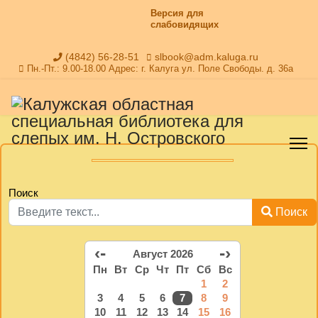
Версия для
слабовидящих
(4842) 56-28-51
slbook@adm.kaluga.ru
Пн.-Пт.: 9.00-18.00 Адрес: г. Калуга ул. Поле Свободы. д. 36а
Поиск
Поиск
‹-
-›
Август 2026
Пн
Вт
Ср
Чт
Пт
Сб
Вс
1
2
3
4
5
6
7
8
9
10
11
12
13
14
15
16