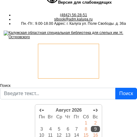
Версия для слабовидящих
(4842) 56-28-51
slbook@adm.kaluga.ru
Пн.-Пт.: 9.00-18.00 Адрес: г. Калуга ул. Поле Свободы. д. 36а
Поиск
Поиск
‹-
-›
Август 2026
Пн
Вт
Ср
Чт
Пт
Сб
Вс
1
2
3
4
5
6
7
8
9
10
11
12
13
14
15
16