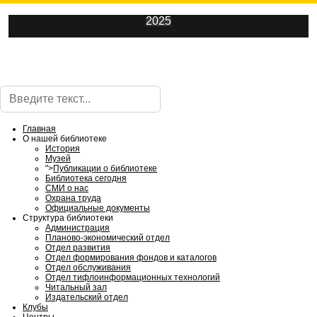
2025
ИнфоЦентр
Поиск
Главная
О нашей библиотеке
История
Музей
">
Публикации о библиотеке
Библиотека сегодня
СМИ о нас
Охрана труда
Официальные документы
Структура библиотеки
Администрация
Планово-экономический отдел
Отдел развития
Отдел формирования фондов и каталогов
Отдел обслуживания
Отдел тифлоинформационных технологий
Читальный зал
Издательский отдел
Клубы