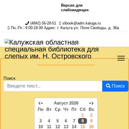
Версия для
слабовидящих
(4842) 56-28-51
slbook@adm.kaluga.ru
Пн.-Пт.: 9.00-18.00 Адрес: г. Калуга ул. Поле Свободы. д. 36а
Поиск
Поиск
‹-
-›
Август 2026
Пн
Вт
Ср
Чт
Пт
Сб
Вс
1
2
3
4
5
6
7
8
9
10
11
12
13
14
15
16