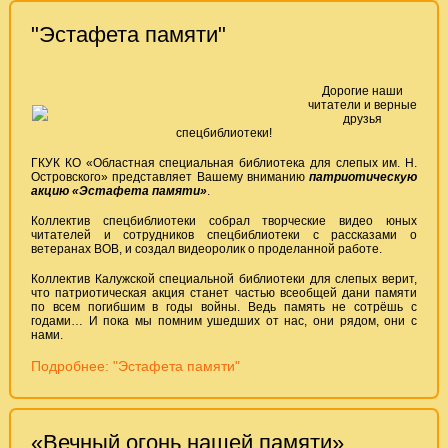
"Эстафета памяти"
Дорогие наши
читатели и верные
друзья
спецбиблиотеки!
ГКУК КО «Областная специальная библиотека для слепых им. Н.
Островского» представляет Вашему вниманию
патриотическую
акцию «Эстафета памяти»
.
Коллектив спецбиблиотеки собрал творческие видео юных
читателей и сотрудников спецбиблиотеки с рассказами о
ветеранах ВОВ, и создал видеоролик о проделанной работе.
Коллектив Калужской специальной библиотеки для слепых верит,
что патриотическая акция станет частью всеобщей дани памяти
по всем погибшим в годы войны. Ведь память не сотрёшь с
годами… И пока мы помним ушедших от нас, они рядом, они с
нами.
Подробнее: "Эстафета памяти"
«Вечный огонь нашей памяти»