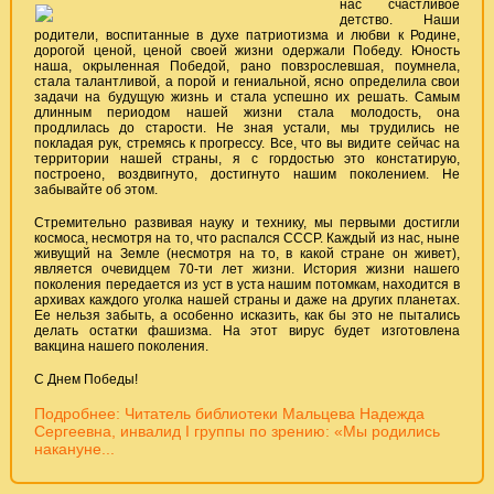
нас счастливое
детство. Наши
родители, воспитанные в духе патриотизма и любви к Родине,
дорогой ценой, ценой своей жизни одержали Победу. Юность
наша, окрыленная Победой, рано повзрослевшая, поумнела,
стала талантливой, а порой и гениальной, ясно определила свои
задачи на будущую жизнь и стала успешно их решать. Самым
длинным периодом нашей жизни стала молодость, она
продлилась до старости. Не зная устали, мы трудились не
покладая рук, стремясь к прогрессу. Все, что вы видите сейчас на
территории нашей страны, я с гордостью это констатирую,
построено, воздвигнуто, достигнуто нашим поколением. Не
забывайте об этом.
Стремительно развивая науку и технику, мы первыми достигли
космоса, несмотря на то, что распался СССР. Каждый из нас, ныне
живущий на Земле (несмотря на то, в какой стране он живет),
является очевидцем 70-ти лет жизни. История жизни нашего
поколения передается из уст в уста нашим потомкам, находится в
архивах каждого уголка нашей страны и даже на других планетах.
Ее нельзя забыть, а особенно исказить, как бы это не пытались
делать остатки фашизма. На этот вирус будет изготовлена
вакцина нашего поколения.
C Днем Победы!
Подробнее: Читатель библиотеки Мальцева Надежда
Сергеевна, инвалид I группы по зрению: «Мы родились
накануне...