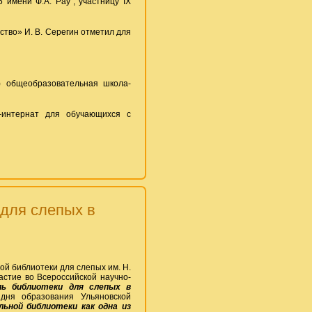
имени Ф.А. Рау", участницу IX
тво» И. В. Серегин отметил для
) общеобразовательная школа-
а-интернат для обучающихся с
 для слепых в
й библиотеки для слепых им. Н.
астие во Всероссийской научно-
ль библиотеки для слепых в
дня образования Ульяновской
ьной библиотеки как одна из