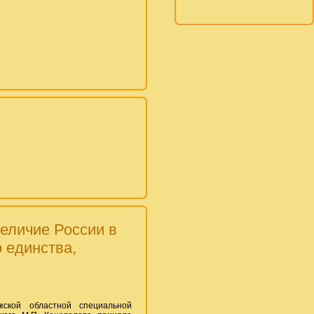
Величие России в
 единства,
ской областной специальной