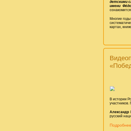
детскими с
имени Фёдо
ознакомится
Многие годы
систематиче
картах, кни
Видеоп
«Побед
В истории Р
участников.
Александр
русский нац
Подробнее