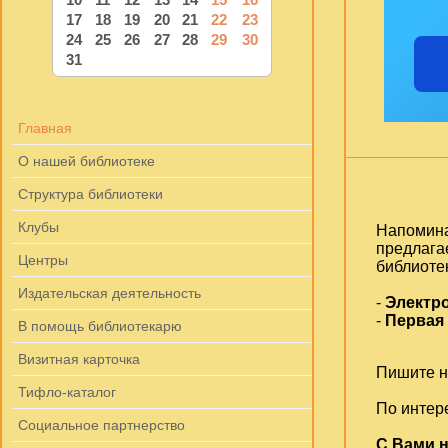
17
18
19
20
21
22
23
24
25
26
27
28
29
30
31
Главная
О нашей библиотеке
Структура библиотеки
Клубы
Напомина
предлага
Центры
библиоте
Издательская деятельность
-
Электр
-
Первая
В помощь библиотекарю
Визитная карточка
Пишите на
Тифло-каталог
По интер
Социальное партнерство
С Вами н