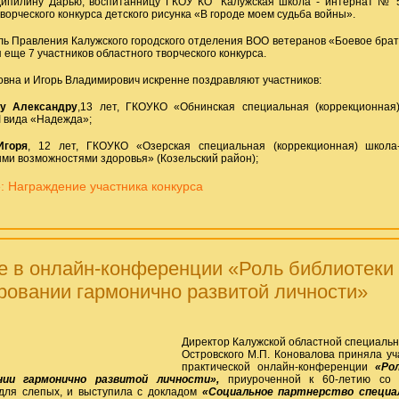
пилину Дарью, воспитанницу ГКОУ КО "Калужская школа - интернат № 5 
ворческого конкурса детского рисунка «В городе моем судьба войны».
ь Правления Калужского городского отделения ВОО ветеранов «Боевое братс
еще 7 участников областного творческого конкурса.
вна и Игорь Владимирович искренне поздравляют участников:
у Александру
,13 лет, ГКОУКО «Обнинская специальная (коррекционная
I вида «Надежда»;
Игоря
, 12 лет, ГКОУКО «Озерская специальная (коррекционная) школ
ми возможностями здоровья» (Козельский район);
 Награждение участника конкурса
е в онлайн-конференции «Роль библиотеки
овании гармонично развитой личности»
Директор Калужской областной специально
Островского М.П. Коновалова приняла уч
практической онлайн-конференции
«Ро
нии гармонично развитой личности»,
приуроченной к 60-летию со 
для слепых, и выступила с докладом
«Социальное партнерство специал