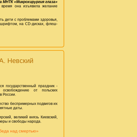
а МНТК «Микрохирургия глаза»
 время она изъявила желание
ть дети с проблемами здоровья,
 шрифтом, на CD-дисках, флеш-
А. Невский
ся государственный праздник -
 освобождению от польских
в России.
жество беспримерных подвигов их
мятные даты.
рский, великий князь Киевский,
веры и свободы народа.
обеда над смертью»