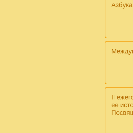
Азбука
Междун
II еже
ее ист
Посвящ