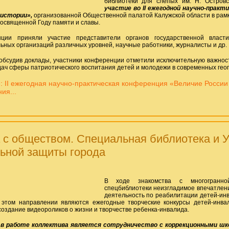
библиотеки для слепых им. Н. Островс
участие во II ежегодной научно-практ
 истории»,
организованной Общественной палатой Калужской области в рам
посвященной Году памяти и славы.
ции приняли участие представители органов государственной власти
ьных организаций различных уровней, научные работники, журналисты и др.
обсудив доклады, участники конференции отметили исключительную важнос
ач сферы патриотического воспитания детей и молодежи в современных геоп
 II ежегодная научно-практическая конференция «Величие России 
ия...
 с обществом. Специальная библиотека и 
ьной защиты города
В ходе знакомства с многогранной
спецбиблиотеки неизгладимое впечатлен
деятельность по реабилитации детей-инв
этом направлении являются ежегодные творческие конкурсы детей-инвал
создание видеороликов о жизни и творчестве ребенка-инвалида.
в работе коллектива является сотрудничество с коррекционными шк