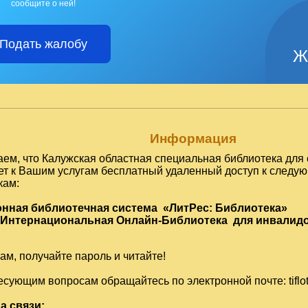
сообщите о ней!
Подать жалобу
Ж
Информация
ем, что Калужская областная специальная библиотека для 
ет к Вашим услугам бесплатный удаленный доступ к след
кам:
онная библиотечная система «ЛитРес: Библиотека»
 Интернациональная Онлайн-Библиотека для инвалидо
м, получайте пароль и читайте!
есующим вопросам обращайтесь по электронной почте:
tifl
а связи: