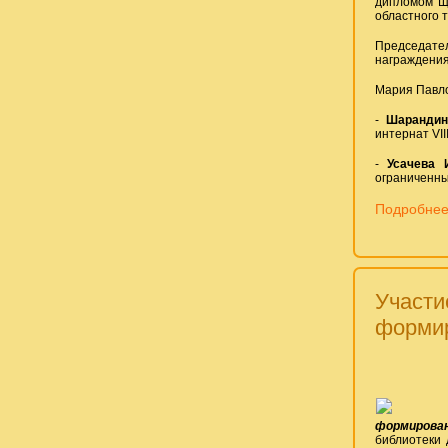
дипломом Щи
областного т
Председател
награждения 
Мария Павло
-
Шарандин
интернат VII
-
Усачева 
ограниченны
Подробнее:
Участи
формир
формирова
библиотеки 