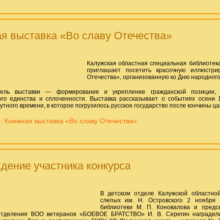
я выставка «Во славу Отечества»
Калужская областная специальная библиотека
приглашает посетить красочную иллюстри
Отечества», организованную ко Дню народного
ель выставки — формирование и укрепление гражданской позиции, 
ого единства и сплоченности. Выставка рассказывает о событиях осени
утного времени, в которое погрузилось русское государство после кончины ц
 Книжная выставка «Во славу Отечества»
дение участника конкурса
В детском отделе Калужской областно
слепых им. Н. Островского 2 ноября 
библиотеки М. П. Коновалова и предс
 отделения ВОО ветеранов «БОЕВОЕ БРАТСТВО» И. В. Серегин наградил