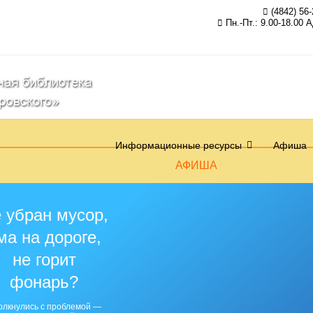
(4842) 56-
Пн.-Пт.: 9.00-18.00 
Информационные ресурсы
Афиша
АФИША
 убран мусор,
ма на дороге,
не горит
фонарь?
олкнулись с проблемой —