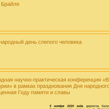
 Брайля
ародный день слепого человека
годная научно-практическая конференция «
ории» в рамках празднования Дня народного
енная Году памяти и славы
5 ноября 2020 года
директор Калуж