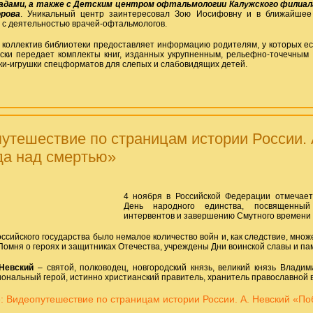
адами, а также с Детским центром офтальмологии Калужского филиал
рова
. Уникальный центр заинтересовал Зою Иосифовну и в ближайшее
 с деятельностью врачей-офтальмологов.
 коллектив библиотеки предоставляет информацию родителям, у которых ес
ски передает комплекты книг, изданных укрупненным, рельефно-точечным
жки-игрушки спецформатов для слепых и слабовидящих детей.
утешествие по страницам истории России. 
а над смертью»
4 ноября в Российской Федерации отмечает
День народного единства, посвященный
интервентов и завершению Смутного времени 
оссийского государства было немалое количество войн и, как следствие, мно
 Помня о героях и защитниках Отечества, учреждены Дни воинской славы и па
Невский
– святой, полководец, новгородский князь, великий князь Владими
иональный герой, истинно христианский правитель, хранитель православной 
: Видеопутешествие по страницам истории России. А. Невский «П