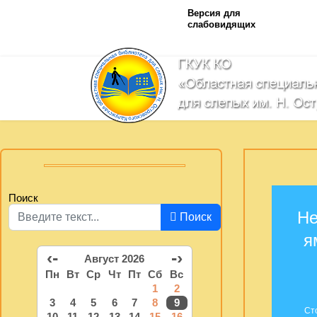
Версия для
слабовидящих
Поиск
Не
Поиск
я
‹-
-›
Август 2026
Пн
Вт
Ср
Чт
Пт
Сб
Вс
1
2
3
4
5
6
7
8
9
Ст
10
11
12
13
14
15
16