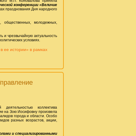
кого М.П. Коновалова приняла
ической конференции «Величие
ках празднования Дня народного
, общественных, молодежных,
ть и чрезвычайную актуальность
олитических условиях.
в ее истории» в рамках
Управление
 деятельностью коллектива
ие на Зою Иосифовну произвела
алидов города и области. Особо
идов разных возрастов, акции,
олами и специализированными