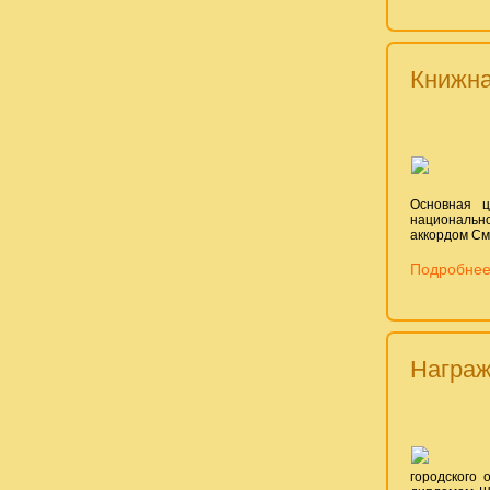
Книжна
Основная ц
национальн
аккордом См
Подробнее:
Награж
городского