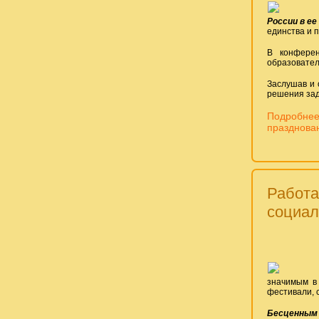
России в ее
единства и 
В конферен
образовател
Заслушав и 
решения зад
Подробнее:
празднован
Работа
социал
значимым в 
фестивали, 
Бесценным 