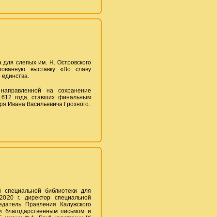
 для слепых им. Н. Островского
рованную выставку «Во славу
 единства.
направленной на сохранение
 1612 года, ставших финальным
аря Ивана Васильевича Грозного.
й специальной библиотеки для
2020 г. директор специальной
едатель Правления Калужского
и благодарственным письмом и