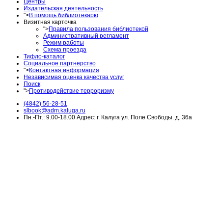
Центры
Издательская деятельность
">
В помощь библиотекарю
Визитная карточка
">
Правила пользования библиотекой
Административный регламент
Режим работы
Схема проезда
Тифло-каталог
Социальное партнерство
">
Контактная информация
Независимая оценка качества услуг
Поиск
">
Противодействие терроризму
(4842) 56-28-51
slbook@adm.kaluga.ru
Пн.-Пт.: 9.00-18.00 Адрес: г. Калуга ул. Поле Свободы. д. 36а