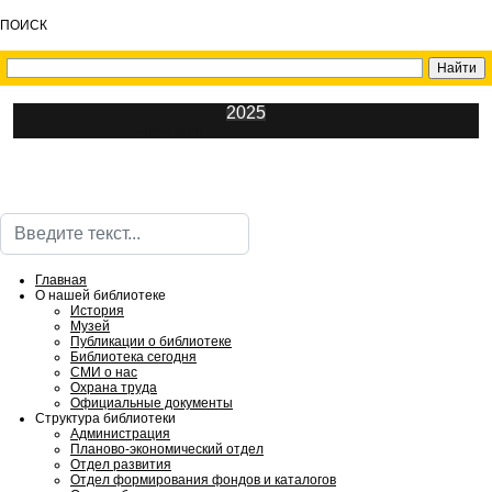
ПОИСК
2025
ИнфоЦентр
Поиск
Главная
О нашей библиотеке
История
Музей
Публикации о библиотеке
Библиотека сегодня
СМИ о нас
Охрана труда
Официальные документы
Структура библиотеки
Администрация
Планово-экономический отдел
Отдел развития
Отдел формирования фондов и каталогов