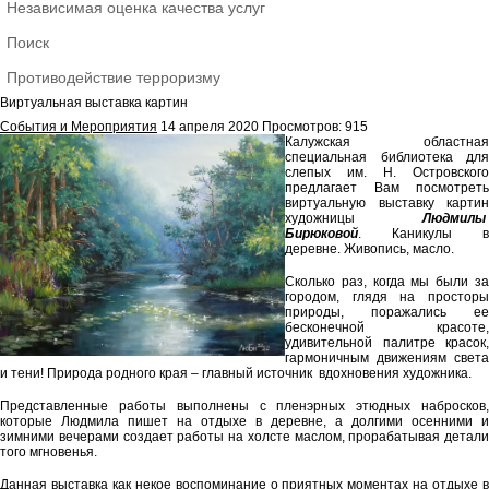
Независимая оценка качества услуг
Поиск
Противодействие терроризму
Виртуальная выставка картин
События и Мероприятия
14 апреля 2020
Просмотров: 915
Калужская областная
специальная библиотека для
слепых им. Н. Островского
предлагает Вам посмотреть
виртуальную выставку картин
художницы
Людмилы
Бирюковой
. Каникулы в
деревне. Живопись, масло.
Сколько раз, когда мы были за
городом, глядя на просторы
природы, поражались ее
бесконечной красоте,
удивительной палитре красок,
гармоничным движениям света
и тени! Природа родного края – главный источник вдохновения художника.
Представленные работы выполнены с пленэрных этюдных набросков,
которые Людмила пишет на отдыхе в деревне, а долгими осенними и
зимними вечерами создает работы на холсте маслом, прорабатывая детали
того мгновенья.
Данная выставка как некое воспоминание о приятных моментах на отдыхе в