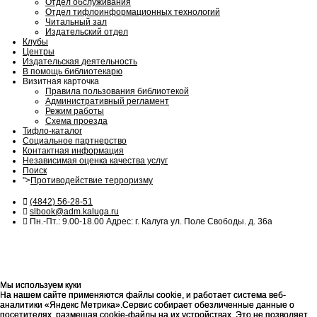
Отдел обслуживания
Отдел тифлоинформационных технологий
Читальный зал
Издательский отдел
Клубы
Центры
Издательская деятельность
В помощь библиотекарю
Визитная карточка
Правила пользования библиотекой
Административный регламент
Режим работы
Схема проезда
Тифло-каталог
Социальное партнерство
Контактная информация
Независимая оценка качества услуг
Поиск
">
Противодействие терроризму
(4842) 56-28-51
slbook@adm.kaluga.ru
Пн.-Пт.: 9.00-18.00 Адрес: г. Калуга ул. Поле Свободы. д. 36а
Мы используем куки
Мы используем куки
На нашем сайте применяются файлы cookie, и работает система веб-
На нашем сайте применяются файлы cookie, и работает система веб-
аналитики «Яндекс Метрика».Сервис собирает обезличенные данные о
аналитики «Яндекс Метрика».Сервис собирает обезличенные данные о
посетителях, размещая cookie-файлы на их устройствах. Это не позволяет
посетителях, размещая cookie-файлы на их устройствах. Это не позволяет