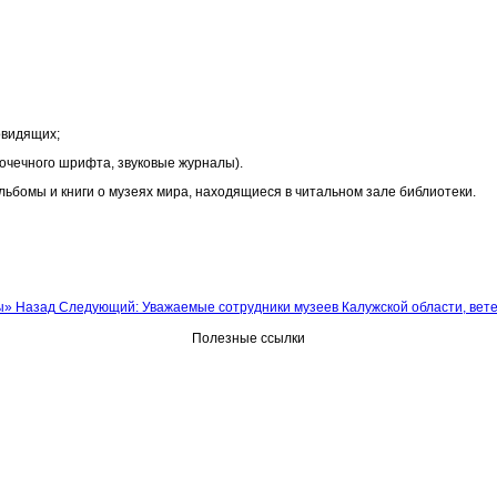
овидящих;
очечного шрифта, звуковые журналы).
бомы и книги о музеях мира, находящиеся в читальном зале библиотеки.
вы»
Назад
Следующий: Уважаемые сотрудники музеев Калужской области, вет
Полезные ссылки