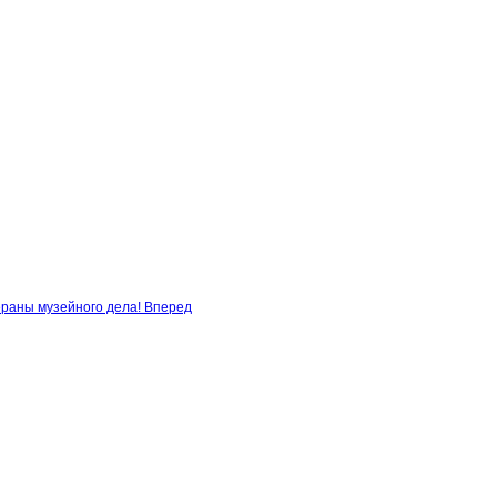
ераны музейного дела!
Вперед