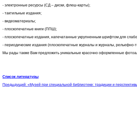
- электронные ресурсы (СД – диски, флеш-карты);
- тактильные издания;
- видеоматериалы;
- плоскопечатные книги (ППШ);
- плоскопечатные издания, напечатанные укрупненным шрифтом для слаб
- периодические издания (плоскопечатные журналы и журналы, рельефно-т
Мы рады также Вам предложить уникальные красочно оформленные фотоаль
Список литературы
Предыдущий: «Музей при специальной библиотеке: традиции и перспекти