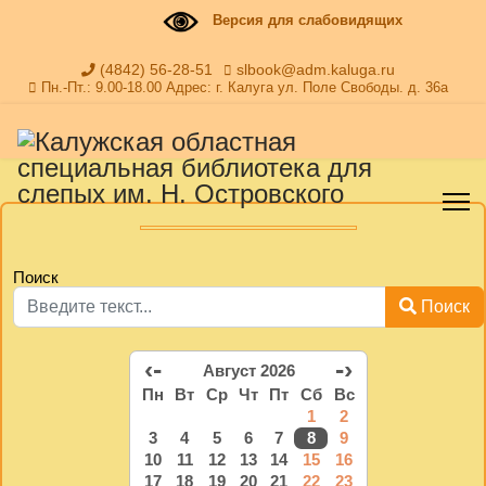
Версия для слабовидящих
(4842) 56-28-51
slbook@adm.kaluga.ru
Пн.-Пт.: 9.00-18.00 Адрес: г. Калуга ул. Поле Свободы. д. 36а
Поиск
Поиск
‹-
-›
Август 2026
Пн
Вт
Ср
Чт
Пт
Сб
Вс
1
2
3
4
5
6
7
8
9
10
11
12
13
14
15
16
17
18
19
20
21
22
23