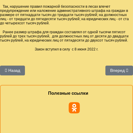
Так, нарушение правил пожарной безопасности в лесах влечет
предупреждение или наложение административного штрафа на граждан в
размере от пятнадцати тысяч до тридцати тысяч рублей; на должностных
лиц - от тридцати до пятидесяти тысяч рублей; на юридических лиц - от ста
до четырехсот тысяч рублей.
Ранее размер штрафа для граждан составлял от одной тысячи пятисот
рублей до трех тысяч рублей, для должностных лиц от десяти до двадцати
тысяч рублей, на юридических лиц от пятидесяти до двухсот тысяч рублей.
Закон вступил в силу с 8 июня 2022 г.
Предыдущий: Открытие выставки "Волки русской мечты"
Следующий:
Назад
Вперед
Полезные ссылки