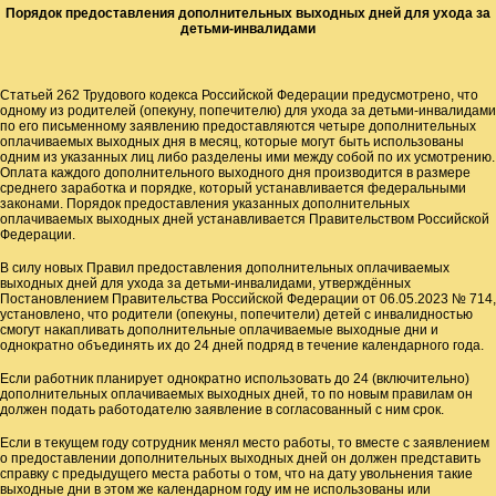
Порядок предоставления дополнительных выходных дней для ухода за
детьми-инвалидами
Статьей 262 Трудового кодекса Российской Федерации предусмотрено, что
одному из родителей (опекуну, попечителю) для ухода за детьми-инвалидами
по его письменному заявлению предоставляются четыре дополнительных
оплачиваемых выходных дня в месяц, которые могут быть использованы
одним из указанных лиц либо разделены ими между собой по их усмотрению.
Оплата каждого дополнительного выходного дня производится в размере
среднего заработка и порядке, который устанавливается федеральными
законами. Порядок предоставления указанных дополнительных
оплачиваемых выходных дней устанавливается Правительством Российской
Федерации.
В силу новых Правил предоставления дополнительных оплачиваемых
выходных дней для ухода за детьми-инвалидами, утверждённых
Постановлением Правительства Российской Федерации от 06.05.2023 № 714,
установлено, что родители (опекуны, попечители) детей с инвалидностью
смогут накапливать дополнительные оплачиваемые выходные дни и
однократно объединять их до 24 дней подряд в течение календарного года.
Если работник планирует однократно использовать до 24 (включительно)
дополнительных оплачиваемых выходных дней, то по новым правилам он
должен подать работодателю заявление в согласованный с ним срок.
Если в текущем году сотрудник менял место работы, то вместе с заявлением
о предоставлении дополнительных выходных дней он должен представить
справку с предыдущего места работы о том, что на дату увольнения такие
выходные дни в этом же календарном году им не использованы или