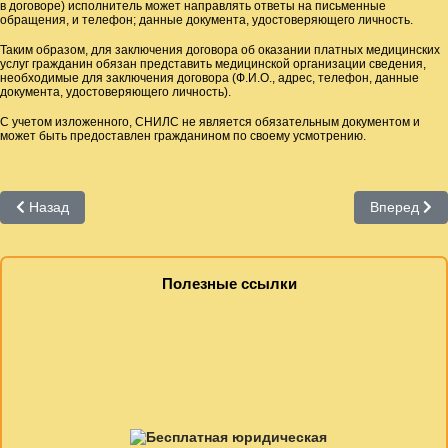
в договоре) исполнитель может направлять ответы на письменные
обращения, и телефон; данные документа, удостоверяющего личность.
Таким образом, для заключения договора об оказании платных медицинских
услуг гражданин обязан представить медицинской организации сведения,
необходимые для заключения договора (Ф.И.О., адрес, телефон, данные
документа, удостоверяющего личность).
С учетом изложенного, СНИЛС не является обязательным документом и
может быть предоставлен гражданином по своему усмотрению.
Предыдущий: По Калуге с «Пушкинской картой» с 11 по 17 марта
Следующий:
Назад
Вперед
Полезные ссылки