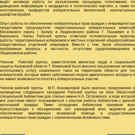
ведёт активную работу по разъяснению процедуры голосования, по
доведению информации о кандидатах и политических партиях, а также по
изготовлению трафаретов избирательных бюллетеней, напечатанных
шрифтом Брайля.
Опыт работы по обеспечению избирательных прав граждан с инвалидностью
представили председатели территориальных избирательных комиссий
Московского округа г. Калуги и Людиновского района Г. Пашкевич и О.
Кирюшина. Члены Рабочей группы отметили положительную практику
работы территориальных избиркомов и местных отделений общероссийских
общественных отделений инвалидов. Вместе с тем, были обозначены
проблемные вопросы, в частности, отсутствие сурдопереводчиков в
Людиновском районе.
Членом Рабочей группы, заместителем министра труда и социальной
защиты Калужской области Т. Романовой было внесено предложение активно
использовать услугу социального такси на территории области для тех
избирателей, которые имеют заболевания опорно-двигательного аппарата и
не имеют возможности посетить избирательные участки.
Членом рабочей группы М.П. Коноваловой было внесено предложение о
проведении следующего заседания Рабочей группы на базе Областной
специальной библиотеки для слепых имени Н.А. Островского, в ходе которой
все участники смогут познакомиться с опытом работы библиотеки с данной
категорией граждан. Также сотрудники библиотеки призвали всех
присутствующих к объединению сил учреждений всех ведомств для
обеспечения максимально возможной помощи в осуществлении
избирательных прав граждан с ограниченными возможностями.