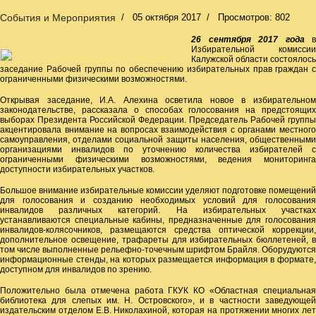
События и Мероприятия
05 октября 2017
Просмотров: 802
26 сентября 2017 года
в
Избирательной комиссии
Калужской области состоялось
заседание Рабочей группы по обеспечению избирательных прав граждан с
ограниченными физическими возможностями.
Открывая заседание, И.А. Алехина осветила новое в избирательном
законодательстве, рассказала о способах голосования на предстоящих
выборах Президента Российской Федерации. Председатель Рабочей группы
акцентировала внимание на вопросах взаимодействия с органами местного
самоуправления, отделами социальной защиты населения, общественными
организациями инвалидов по уточнению количества избирателей с
ограниченными физическими возможностями, ведения мониторинга
доступности избирательных участков.
Большое внимание избирательные комиссии уделяют подготовке помещений
для голосования и созданию необходимых условий для голосования
инвалидов различных категорий. На избирательных участках
устанавливаются специальные кабины, предназначенные для голосования
инвалидов-колясочников, размещаются средства оптической коррекции,
дополнительное освещение, трафареты для избирательных бюллетеней, в
том числе выполненные рельефно-точечным шрифтом Брайля. Оборудуются
информационные стенды, на которых размещается информация в формате,
доступном для инвалидов по зрению.
Положительно была отмечена работа ГКУК КО «Областная специальная
библиотека для слепых им. Н. Островского», и в частности заведующей
издательским отделом Е.В. Николахиной, которая на протяжении многих лет